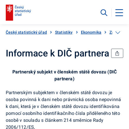
Český statistický úřad
Statistiky
Ekonomika
Zahraničn
Informace k DIČ partnera
Partnerský subjekt v členském státě dovozu (DIČ
partnera)
Partnerským subjektem v členském státě dovozu je
osoba povinná k dani nebo právnická osoba nepovinná
k dani, která je v členském státě dovozu identifikována
pomocí osobního identifikačního čísla přiděleného této
osobě v souladu s článkem 214 směrnice Rady
2006/112/ES,