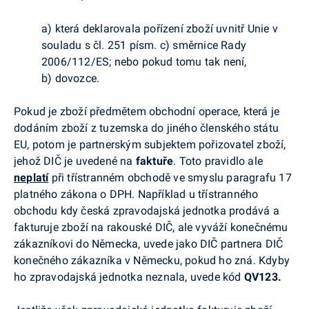
a) která deklarovala pořízení zboží uvnitř Unie v
souladu s čl. 251 písm. c) směrnice Rady
2006/112/ES; nebo pokud tomu tak není,
b) dovozce.
Pokud je zboží předmětem obchodní operace, která je
dodáním zboží z tuzemska do jiného členského státu
EU, potom je partnerským subjektem pořizovatel zboží,
jehož DIČ je uvedené na
faktuře
. Toto pravidlo ale
neplatí
při třístranném obchodě ve smyslu paragrafu 17
platného zákona o DPH. Například u třístranného
obchodu kdy česká zpravodajská jednotka prodává a
fakturuje zboží na rakouské DIČ, ale vyváží konečnému
zákazníkovi do Německa, uvede jako DIČ partnera DIČ
konečného zákazníka v Německu, pokud ho zná. Kdyby
ho zpravodajská jednotka neznala, uvede kód
QV123.