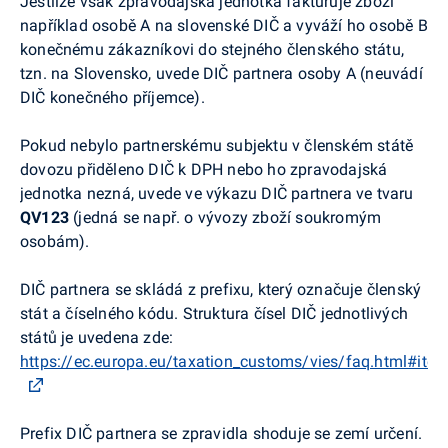
Jestliže však zpravodajská jednotka fakturuje zboží
například osobě A na slovenské DIČ a vyváží ho osobě B
konečnému zákazníkovi do stejného členského státu,
tzn. na Slovensko, uvede DIČ partnera osoby A (neuvádí
DIČ konečného příjemce).
Pokud nebylo partnerskému subjektu v členském státě
dovozu přiděleno DIČ k DPH nebo ho zpravodajská
jednotka nezná, uvede ve výkazu DIČ partnera ve tvaru
QV123
(jedná se např. o vývozy zboží soukromým
osobám).
DIČ partnera se skládá z prefixu, který označuje členský
stát a číselného kódu. Struktura čísel DIČ jednotlivých
států je uvedena zde:
https://ec.europa.eu/taxation_customs/vies/faq.html#ite
Prefix DIČ partnera se zpravidla shoduje se zemí určení.