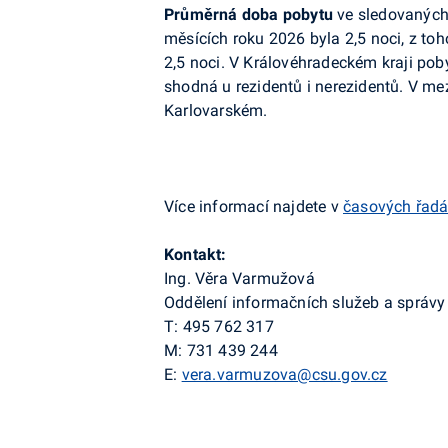
Průměrná doba pobytu
ve sledovaných 
měsících roku 2026 byla 2,5 noci, z toh
2,5 noci. V Královéhradeckém kraji pob
shodná u rezidentů i nerezidentů. V mez
Karlovarském.
Více informací najdete v
časových řad
Kontakt:
Ing. Věra Varmužová
Oddělení informačních služeb a správy 
T: 495 762 317
M: 731 439 244
E:
vera.varmuzova@csu.gov.cz