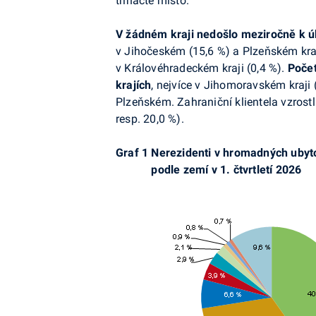
třinácté místo.
V žádném kraji nedošlo meziročně k ú
v Jihočeském (15,6 %) a Plzeňském kraj
v Královéhradeckém kraji (0,4 %).
Počet
krajích
, nejvíce v Jihomoravském kraji 
Plzeňském. Zahraniční klientela vzrost
resp. 20,0 %).
Graf 1 Nerezidenti v hromadných ubyt
podle zemí v 1. čtvrtletí 2026