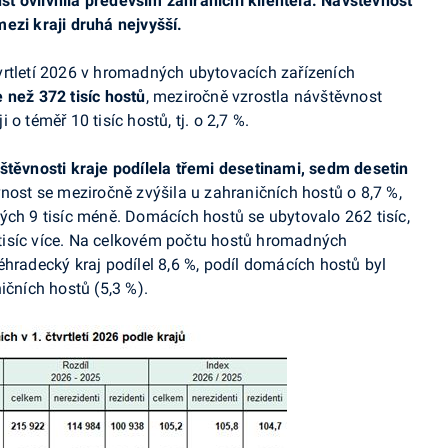
růst ovlivnila především zahraniční klientela. Návštěvnost
ezi kraji druhá nejvyšší.
tvrtletí 2026 v hromadných ubytovacích zařízeních
 než 372 tisíc hostů
, meziročně vzrostla návštěvnost
o téměř 10 tisíc hostů, tj. o 2,7 %.
štěvnosti kraje podílela třemi desetinami, sedm desetin
nost se meziročně zvýšila u zahraničních hostů o 8,7 %,
celých 9 tisíc méně. Domácích hostů se ubytovalo 262 tisíc,
1 tisíc více. Na celkovém počtu hostů hromadných
éhradecký kraj podílel 8,6 %, podíl domácích hostů byl
ičních hostů (5,3 %).