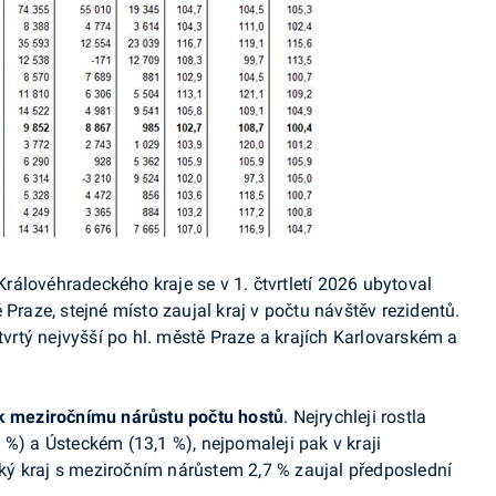
álovéhradeckého kraje se v 1. čtvrtletí 2026 ubytoval
 Praze, stejné místo zaujal kraj v počtu návštěv rezidentů.
čtvrtý nejvyšší po hl. městě Praze a krajích Karlovarském a
 k meziročnímu nárůstu počtu hostů
. Nejrychleji rostla
 %) a Ústeckém (13,1 %), nejpomaleji pak v kraji
ý kraj s meziročním nárůstem 2,7 % zaujal předposlední