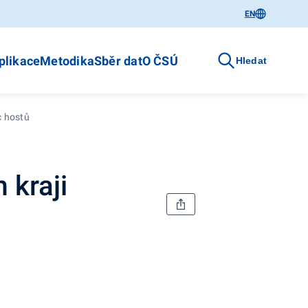
EN
plikace
Metodika
Sběr dat
O ČSÚ
Hledat
c hostů
 kraji