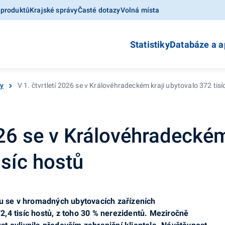
 produktů
Krajské správy
Časté dotazy
Volná místa
Statistiky
Databáze a a
ty
V 1. čtvrtletí 2026 se v Královéhradeckém kraji ubytovalo 372 tisí
026 se v Královéhradeckém
isíc hostů
ku se v hromadných ubytovacích zařízeních
,4 tisíc hostů, z toho 30 % nerezidentů. Meziročně