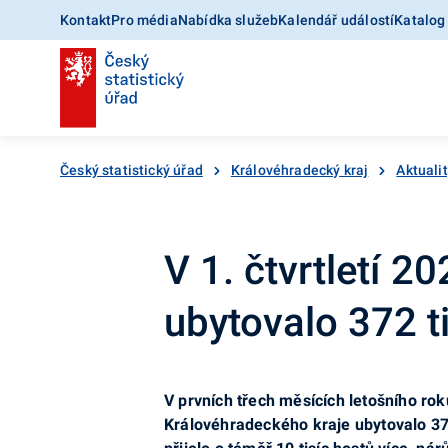
Kontakt
Pro média
Nabídka služeb
Kalendář událostí
Katalog
Český statistický úřad
Královéhradecký kraj
Aktuali
V 1. čtvrtletí 2
ubytovalo 372 t
V prvních třech měsících letošního ro
Královéhradeckého kraje ubytovalo 372