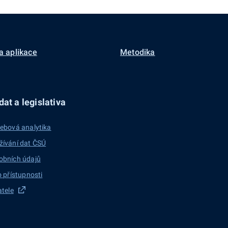
a aplikace
Metodika
at a legislativa
ebová analytika
žívání dat ČSÚ
obních údajů
o přístupnosti
atele