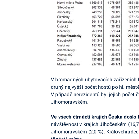
V hromadných ubytovacích zařízeních Kr
druhý nejvyšší počet hostů po hl. městě
V případě nerezidentů byl jejich počet 
Jihomoravském.
Ve všech čtrnácti krajích Česka došlo
návštěvnost v krajích Jihočeském (16,7
Jihomoravském (2,0 %). Královéhradeck