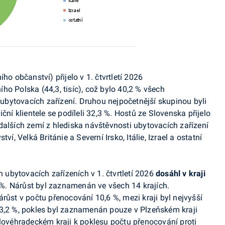
ího občanství) přijelo v 1. čtvrtletí 2026
ho Polska (44,3, tisíc), což bylo 40,2 % všech
bytovacích zařízení. Druhou nejpočetnější skupinou byli
ční klientele se podíleli 32,3 %. Hostů ze Slovenska přijelo
dí dalších zemí z hlediska návštěvnosti ubytovacích zařízení
í, Velká Británie a Severní Irsko, Itálie, Izrael a ostatní
ubytovacích zařízeních v 1. čtvrtletí 2026
dosáhl v kraji
 %. Nárůst byl zaznamenán ve všech 14 krajích.
árůst v počtu přenocování 10,6 %, mezi kraji byl nejvyšší
23,2 %, pokles byl zaznamenán pouze v Plzeňském kraji
lovéhradeckém kraji k poklesu počtu přenocování proti