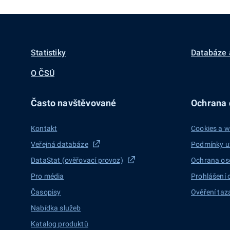
Statistiky
Databáze 
O ČSÚ
Často navštěvované
Ochrana d
Kontakt
Cookies a w
Veřejná databáze
Podmínky u
DataStat (ověřovací provoz)
Ochrana os
Pro média
Prohlášení 
Časopisy
Ověření taz
Nabídka služeb
Katalog produktů