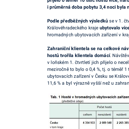
přijelo o téměř 10 tisíc hostů více, ná
i průměrná doba pobytu 3,4 noci byla m
Podle předběžných výsledků
se v 1. č
Královéhradeckého kraje
ubytovalo více
hromadných ubytovacích zařízení v kraji 
Zahraniční klientela se na celkové náv
hostů tvořila klientela domácí
. Návštěv
v loňském 1. čtvrtletí jich přijelo o ne
meziročně to bylo o 0,4 %, tj. o téměř 
ubytovacích zařízení v Česku se Králov
11,6 % a byl výrazně vyšší než u zahran