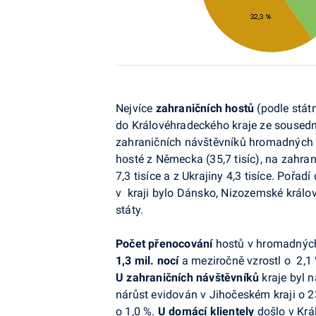
Nejvíce
zahraničních hostů
(podle státn
do Královéhradeckého kraje ze sousední
zahraničních návštěvníků hromadných u
hosté z Německa (35,7 tisíc), na zahrani
7,3 tisíce a z Ukrajiny 4,3 tisíce. Pořa
v kraji bylo Dánsko, Nizozemské královstv
státy.
Počet přenocování
hostů v hromadných 
1,3 mil. nocí
a meziročně vzrostl o 2,1
U zahraničních návštěvníků
kraje byl n
nárůst evidován v Jihočeském kraji o 
o 1,0 %.
U domácí klientely
došlo v Krá