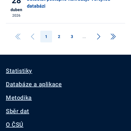
28
databázi
duben
2026
1
2
3
Statistiky
Databáze a aplikace
Metodika
Sběr dat
O ČSÚ