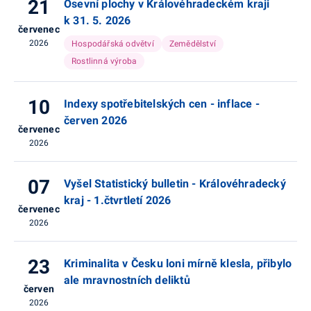
21
Osevní plochy v Královéhradeckém kraji
k 31. 5. 2026
červenec
2026
Hospodářská odvětví
Zemědělství
Rostlinná výroba
10
Indexy spotřebitelských cen - inflace -
červen 2026
červenec
2026
07
Vyšel Statistický bulletin - Královéhradecký
kraj - 1.čtvrtletí 2026
červenec
2026
23
Kriminalita v Česku loni mírně klesla, přibylo
ale mravnostních deliktů
červen
2026