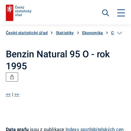
Český statistický úřad
Statistiky
Ekonomika
Ceny, infl
Benzin Natural 95 O - rok
1995
<<
|
>>
Data grafu
jsou z publikace
Indexy spotřebitelských cen