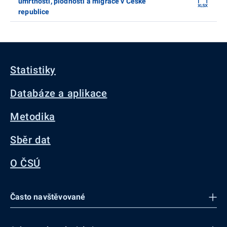
úmrtnosti, plodnosti a migrace v České
republice
Statistiky
Databáze a aplikace
Metodika
Sběr dat
O ČSÚ
Často navštěvované