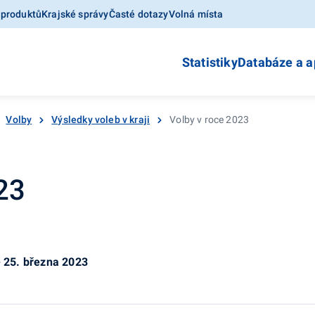
 produktů
Krajské správy
Časté dotazy
Volná místa
Statistiky
Databáze a a
Volby
Výsledky voleb v kraji
Volby v roce 2023
23
- 25. března 2023