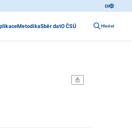
EN
plikace
Metodika
Sběr dat
O ČSÚ
Hledat