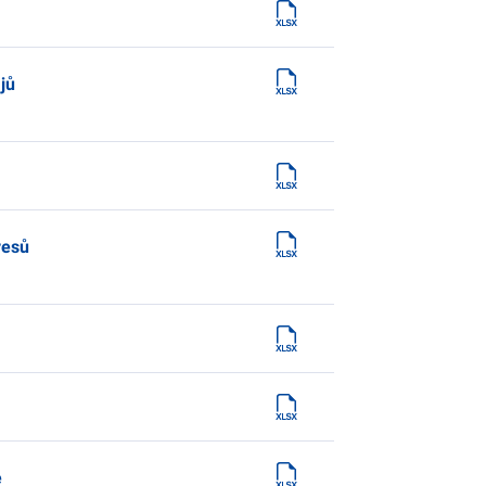
jů
resů
e