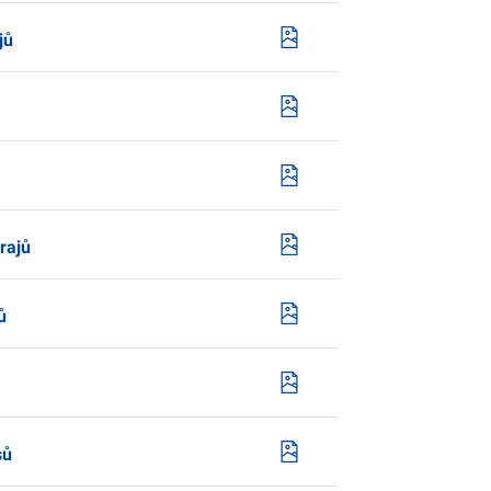
jů
rajů
ů
sů