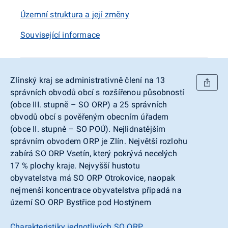
Územní struktura a její změny
Související informace
Zlínský kraj se administrativně člení na 13
správních obvodů obcí s rozšířenou působností
(obce III. stupně – SO ORP) a 25 správních
obvodů obcí s pověřeným obecním úřadem
(obce II. stupně – SO POÚ). Nejlidnatějším
správním obvodem ORP je Zlín. Největší rozlohu
zabírá SO ORP Vsetín, který pokrývá necelých
17 % plochy kraje. Nejvyšší hustotu
obyvatelstva má SO ORP Otrokovice, naopak
nejmenší koncentrace obyvatelstva připadá na
území SO ORP Bystřice pod Hostýnem
Charakteristiky jednotlivých SO ORP