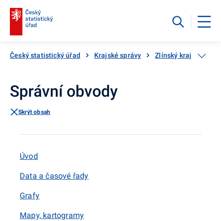
Český statistický úřad
Krajské správy
Zlínský kraj
Kraj,
Správní obvody
Skrýt obsah
Úvod
Data a časové řady
Grafy
Mapy, kartogramy