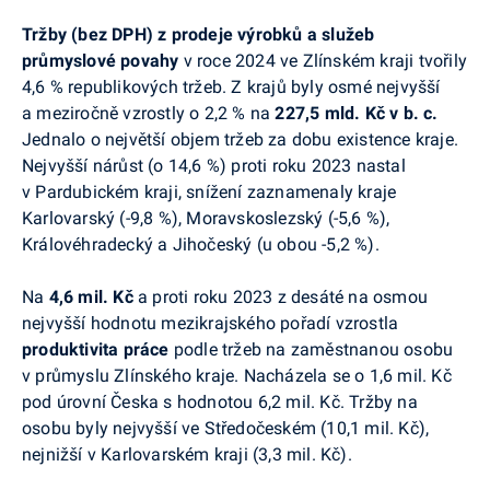
Tržby (bez DPH) z prodeje výrobků a služeb
průmyslové povahy
v roce 2024 ve Zlínském kraji tvořily
4,6 % republikových tržeb. Z krajů byly osmé nejvyšší
a meziročně vzrostly o 2,2 % na
227,5 mld. Kč v b.
c.
Jednalo o největší objem tržeb za dobu existence kraje.
Nejvyšší nárůst (o 14,6 %) proti roku 2023 nastal
v Pardubickém kraji, snížení zaznamenaly kraje
Karlovarský (-9,8 %), Moravskoslezský (-5,6 %),
Královéhradecký a Jihočeský (u obou -5,2 %).
Na
4,6 mil. Kč
a proti roku 2023 z desáté na osmou
nejvyšší hodnotu mezikrajského pořadí vzrostla
produktivita práce
podle tržeb na zaměstnanou osobu
v průmyslu Zlínského kraje. Nacházela se o 1,6 mil. Kč
pod úrovní Česka s hodnotou 6,2 mil. Kč. Tržby na
osobu byly nejvyšší ve Středočeském (10,1 mil. Kč),
nejnižší v Karlovarském kraji (3,3 mil. Kč).