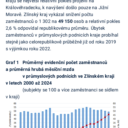
krajů se největší relativní pokles projevil na
Královéhradecku, k navýšení došlo pouze na Jižní
Moravě. Zlínský kraj vykázal snížení počtu
zaměstnanců o 1 302 na
49 150
osob a relativní pokles
2,6 % odpovídal republikovému průměru. Úbytek
zaměstnanců v průmyslových podnicích kraje probíhal
stejně jako celorepublikově průběžně již od roku 2019
s výjimkou roku 2022.
Graf 1
Průměrný evidenční počet zaměstnanců
a průměrná hrubá měsíční mzda
v průmyslových podnicích ve Zlínském kraji
v letech 2000 až 2024
(subjekty se 100 a více zaměstnanci se sídlem
v kraji)