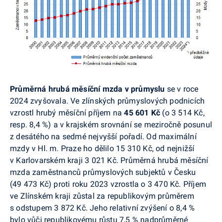
Průměrná hrubá měsíční mzda v průmyslu
se v roce
2024 zvyšovala. Ve zlínských průmyslových podnicích
vzrostl hrubý měsíční příjem na
45 601 Kč
(o 3 514 Kč,
resp. 8,4 %) a v krajském srovnání se meziročně posunul
z desátého na sedmé nejvyšší pořadí. O
d maximální
mzdy v Hl. m. Praze ho dělilo 15 310 Kč, od nejnižší
v Karlovarském kraji 3 021 Kč. P
růměrná hrubá měsíční
mzda zaměstnanců průmyslových subjektů v Česku
(49 473 Kč) proti roku 2023 vzrostla o 3 470 Kč. Příjem
ve Zlínském kraji zůstal za republikovým průměrem
s odstupem 3 872 Kč. Jeho relativní zvýšení o 8,4 %
bylo vůči republikovému růstu 7,5 % nadprůměrné