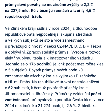
průmyslové povahy se meziročně zvýšily o 2,2 %
na 227,5 mld. Kč v běžných cenách a tvořily 4,6 %
republikových tržeb.
Ve Zlínském kraji sídlila v roce 2024 již dlouhodobě
republikově pátá nejpočetnější skupina středních
a velkých subjektů se sto a více zaměstnanci
s převažující činností v sekci CZ-NACE B, C, D = Těžba
a dobývání, Zpracovatelský průmysl, Výroba a rozvod
elektřiny, plynu, tepla a klimatizovaného vzduchu.
Jednalo se o
176 podniků
, jejichž počet meziročně klesl
o 5 subjektů. Úbytek průmyslových podniků
zaznamenaly všechny kraje s výjimkou Plzeňského
a Hl. m. Prahy. Na republikové úrovni nastalo snížení
o 62 subjektů, k čemuž prvořadě přispěly kraje
Jihomoravský a Jihočeský. Průměrný evidenční
počet
zaměstnanců
průmyslových podniků Česka klesl v roce
2024 meziročně o 21 274 osob, tj. 2,6 %. Z hlediska