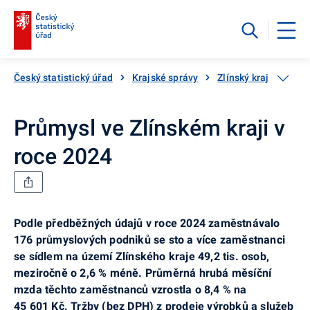
Český statistický úřad
Krajské správy
Zlínský kraj
Aktu
Průmysl ve Zlínském kraji v
roce 2024
Podle předběžných údajů v roce 2024 zaměstnávalo
176 průmyslových podniků se sto a více zaměstnanci
se sídlem na území Zlínského kraje 49,2 tis. osob,
meziročně o 2,6 % méně. Průměrná hrubá měsíční
mzda těchto zaměstnanců vzrostla o 8,4 % na
45 601 Kč. T
ržby (bez DPH) z prodeje výrobků a služeb