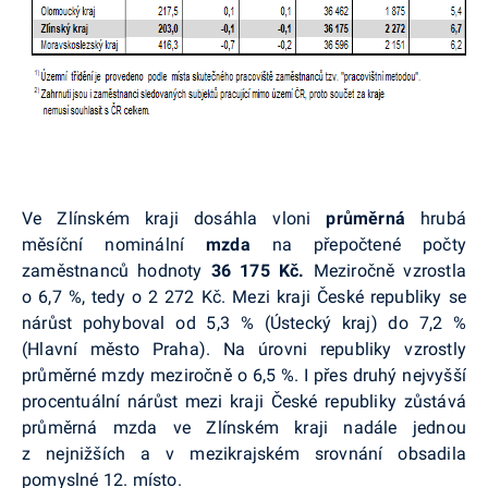
Ve Zlínském kraji
dosáhla vloni
průměrná
hrubá
měsíční nominální
mzda
na přepočtené počty
zaměstnanců
hodnoty
36 175 Kč.
Meziročně vzrostla
o 6,7 %, tedy o 2 272 Kč.
Mezi kraji České republiky se
nárůst pohyboval od 5,3 % (Ústecký kraj) do 7,2 %
(Hlavní město Praha). Na úrovni republiky
vzrostly
průměrné mzdy meziročně o 6,5 %. I přes druhý nejvyšší
procentuální nárůst mezi kraji České republiky zůstává
p
růměrná mzda ve Zlínském kraji nadále jednou
z nejnižších a v mezikrajském srovnání obsadila
pomyslné 12. místo.