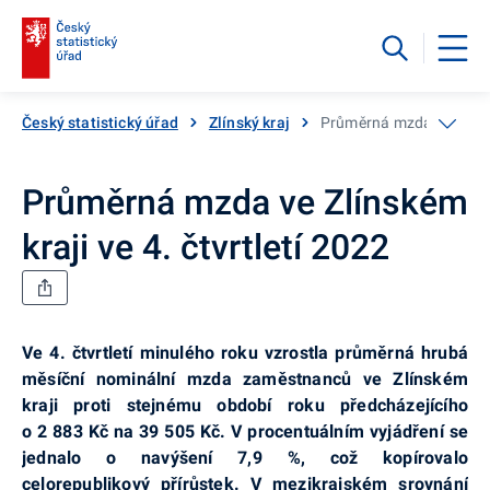
Český statistický úřad
Zlínský kraj
Průměrná mzda ve Zlínské
Průměrná mzda ve Zlínském
kraji ve 4. čtvrtletí 2022
Ve 4. čtvrtletí minulého roku
vzrostla průměrná hrubá
měsíční nominální mzda zaměstnanců ve Zlínském
kraji proti stejnému období
roku předcházejícího
o 2 883 Kč na 39 505 Kč. V procentuálním vyjádření se
jednalo o navýšení 7,9 %, což kopírovalo
celorepublikový přírůstek. V mezikrajském srovnání