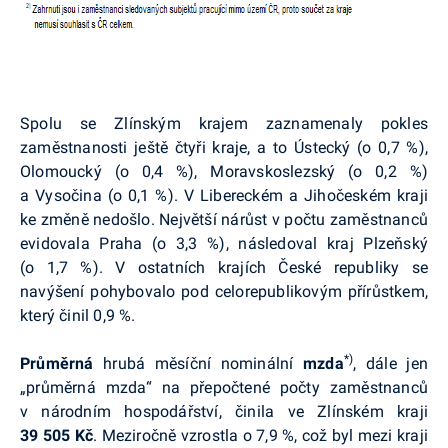
Spolu se Zlínským krajem zaznamenaly pokles
zaměstnanosti ještě čtyři kraje, a to Ústecký (o 0,7 %),
Olomoucký (o 0,4 %), Moravskoslezský (o 0,2 %)
a Vysočina (o 0,1 %). V Libereckém a Jihočeském kraji
ke změně nedošlo. Největší nárůst v počtu zaměstnanců
evidovala Praha (o 3,3 %), následoval kraj Plzeňský
(o 1,7 %). V ostatních krajích České republiky se
navýšení pohybovalo pod celorepublikovým přírůstkem,
který činil 0,9 %.
*)
Průměrná
hrubá měsíční nominální
mzda
, dále jen
„průměrná mzda“ na přepočtené počty zaměstnanců
v národním hospodářství, činila ve Zlínském kraji
39 505 Kč
. Meziročně vzrostla o 7,9 %, což byl mezi kraji