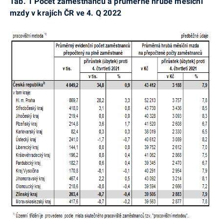
Tab. 1 Počet zaměstnanců a průměrné hrubé měsíční
mzdy v krajích ČR ve 4. Q 2022