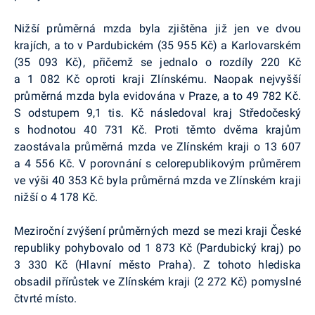
Nižší průměrná mzda byla zjištěna již jen ve dvou
krajích, a to v Pardubickém (35 955 Kč) a Karlovarském
(35 093 Kč), přičemž se jednalo o rozdíly 220 Kč
a 1 082 Kč oproti kraji Zlínskému. Naopak nejvyšší
průměrná mzda byla evidována v Praze, a to 49 782 Kč.
S odstupem 9,1 tis. Kč následoval kraj Středočeský
s hodnotou 40 731 Kč. Proti těmto dvěma krajům
zaostávala průměrná mzda ve Zlínském kraji o 13 607
a 4 556 Kč. V porovnání s celorepublikovým průměrem
ve výši 40 353 Kč byla průměrná mzda ve Zlínském kraji
nižší o 4 178 Kč.
Meziroční zvýšení průměrných mezd se mezi kraji České
republiky pohybovalo od 1 873 Kč (Pardubický kraj) po
3 330 Kč (Hlavní město Praha). Z tohoto hlediska
obsadil přírůstek ve Zlínském kraji (2 272 Kč) pomyslné
čtvrté místo.