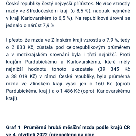
České republiky šestý nejvyšší přírůstek. Nejvíce vzrostly
mzdy ve Středočeském kraji (o 8,5 %), naopak nejméně
v kraji Karlovarském (o 6,5 %). Na republikové úrovni se
jednalo o nárůst 7,9 %.
I přesto, že mzda ve Zlínském kraji vzrostla o 7,9 %, tedy
o 2 883 Kč, zůstala pod celorepublikovým průměrem
a v mezikrajském srovnání byla i třetí nejnižší. Proti
krajům Pardubickému a Karlovarskému, které měly
nejnižší hodnotu tohoto ukazatele (39 345 Kč
a 38 019 Kč) v rámci České republiky, byla průměrná
mzda ve Zlínském kraji vyšší jen o 160 Kč (oproti
Pardubickému kraji) a o 1 486 Kč (oproti Karlovarskému
kraji).
Graf 1
Průměrná hrubá měsíční mzda podle krajů ČR
ve 4. čtvrtletí 2022 (přepočteno na plně