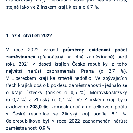
stejně jako ve Zlínském kraji, klesla o 6,7 %.
1. až 4. čtvrtletí 2022
V roce 2022 vzrostl
průměrný evidenční počet
zaměstnanců
(přepočtený na plně zaměstnané) proti
roku 2021 v deseti krajích České republiky, z toho
největší nárůst zaznamenala Praha (o 2,7 %).
V Libereckém kraji ke změně nedošlo. Ve zbývajících
třech krajích došlo k poklesu zaměstnanosti - jednalo se
o kraje Ústecký (pokles o 0,6 %), Moravskoslezský
(o 0,2 %) a Zlínský (o 0,1 %). Ve Zlínském kraji bylo
evidováno
203,0 tis.
zaměstnanců a na celkovém počtu
v České republice se Zlínský kraj podílel 5,1 %.
Celorepublikově byl v roce 2022 zaznamenán nárůst
zaměstnanosti 0,9 %.