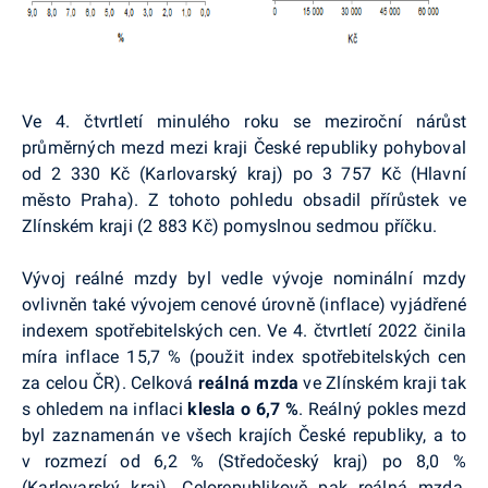
Ve 4. čtvrtletí minulého roku se meziroční nárůst
průměrných mezd mezi kraji České republiky pohyboval
od 2 330 Kč (Karlovarský kraj) po 3 757 Kč (Hlavní
město Praha). Z tohoto pohledu obsadil přírůstek ve
Zlínském kraji (2 883 Kč) pomyslnou sedmou příčku.
Vývoj reálné mzdy byl vedle vývoje nominální mzdy
ovlivněn také vývojem cenové úrovně (inflace) vyjádřené
indexem spotřebitelských cen. Ve 4. čtvrtletí 2022 činila
míra inflace 15,7 % (použit index spotřebitelských cen
za celou ČR). Celková
reálná mzda
ve Zlínském kraji tak
s ohledem na inflaci
klesla o 6,7 %
. Reálný pokles mezd
byl zaznamenán ve všech krajích České republiky, a to
v rozmezí od 6,2 % (Středočeský kraj) po 8,0 %
(Karlovarský kraj). Celorepublikově pak reálná mzda,