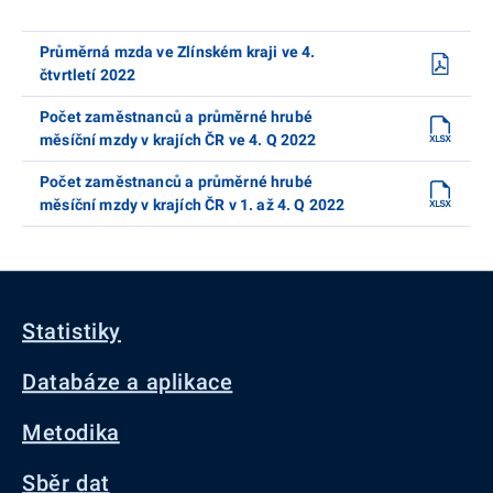
Průměrná mzda ve Zlínském kraji ve 4.
čtvrtletí 2022
Počet zaměstnanců a průměrné hrubé
měsíční mzdy v krajích ČR ve 4. Q 2022
Počet zaměstnanců a průměrné hrubé
měsíční mzdy v krajích ČR v 1. až 4. Q 2022
Statistiky
Databáze a aplikace
Metodika
Sběr dat