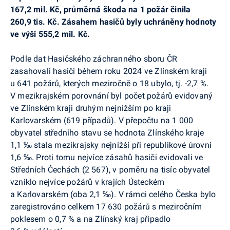
167,2 mil. Kč, průměrná škoda na 1 požár činila
260,9 tis. Kč. Zásahem hasičů byly uchráněny hodnoty
ve výši 555,2 mil. Kč.
Podle dat Hasičského záchranného sboru ČR
zasahovali hasiči během roku 2024 ve Zlínském kraji
u 641 požárů, kterých meziročně o 18 ubylo, tj. -2,7 %.
V mezikrajském porovnání byl počet požárů evidovaný
ve Zlínském kraji druhým nejnižším po kraji
Karlovarském (619 případů). V přepočtu na 1 000
obyvatel středního stavu se hodnota Zlínského kraje
1,1 ‰ stala mezikrajsky nejnižší při republikové úrovni
1,6 ‰. Proti tomu nejvíce zásahů hasiči evidovali ve
Středních Čechách (2 567), v poměru na tisíc obyvatel
vzniklo nejvíce požárů v krajích Ústeckém
a Karlovarském (oba 2,1 ‰). V rámci celého Česka bylo
zaregistrováno celkem 17 630 požárů s meziročním
poklesem o 0,7 % a na Zlínský kraj připadlo