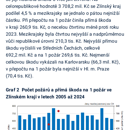
celorepublikové hodnotě 3 708,2 mil. Kč se Zlínský kraj
podílel 4,5 % a mezikrajsky se jednalo o pátou nejnižší
částku. Při přepočtu na 1 požár činila přímá škoda
v kraji 260,9 tis. Kč, o necelou čtvrtinu méně proti roku
2023. Mezikrajsky byla čtvrtou nejvyšší a nadprůměrnou
vůči republikové úrovni 210,3 tis. Kč. Nejvyšší přímou
škodu vyčíslili ve Středních Čechách, celkově
692,2 mil. Kč a na 1 požár 269,6 tis. Kč. Nejmenší
celkovou škodu vykázali na Karlovarsku (66,3 mil. Kč),
v
přepočtu na
1 požár byla nejnižší v Hl. m. Praze
(70,4 tis. Kč).
Graf 2
Počet požárů a přímá škoda na 1 požár ve
Zlínském kraji v letech 2005 až 2024