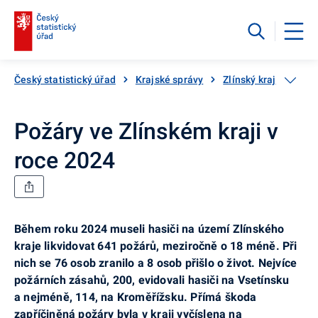
Český statistický úřad
Krajské správy
Zlínský kraj
Aktu
Požáry ve Zlínském kraji v
roce 2024
Během roku 2024 museli hasiči na území Zlínského
kraje likvidovat 641 požárů, meziročně o 18 méně. Při
nich se 76 osob zranilo a 8 osob přišlo o život. Nejvíce
požárních zásahů, 200, evidovali hasiči na Vsetínsku
a nejméně, 114, na Kroměřížsku. Přímá škoda
zapříčiněná požáry byla v kraji vyčíslena na