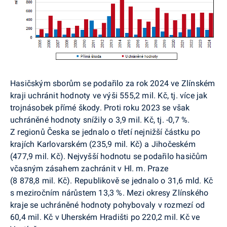
Hasičským sborům se podařilo za rok 2024 ve Zlínském
kraji uchránit hodnoty ve výši 555,2 mil. Kč, tj. více jak
trojnásobek přímé škody. Proti roku 2023 se však
uchráněné hodnoty snížily o 3,9 mil. Kč, tj. -0,7 %.
Z regionů Česka se jednalo o třetí nejnižší částku po
krajích Karlovarském (235,9 mil. Kč) a Jihočeském
(477,9 mil. Kč). Nejvyšší hodnotu se podařilo hasičům
včasným zásahem zachránit v Hl. m. Praze
(8 878,8 mil. Kč). Republikově se jednalo o 31,6 mld. Kč
s meziročním nárůstem 13,3 %. Mezi okresy Zlínského
kraje se uchráněné hodnoty pohybovaly v rozmezí od
60,4 mil. Kč v Uherském Hradišti po 220,2 mil. Kč ve