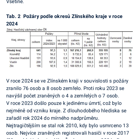
Vsetíně.
Tab. 2
Požáry podle okresů Zlínského kraje v roce
2024
V roce 2024 se ve Zlínském kraji v souvislosti s požáry
zranilo 76 osob a 8 osob zemřelo. Proti roku 2023 se
navýšil počet zraněných o 4 a zemřelých o 7 osob.
V roce 2023 došlo pouze k jedinému úmrtí, což bylo
nejméně od vzniku kraje. Z dlouhodobého hlediska se
zařadil rok 2024 do mírného nadprůměru.
Nejtragičtějším se stal rok 2010, kdy bylo usmrceno 13
osob. Nejvíce zraněných registrovali hasiči v roce 2017