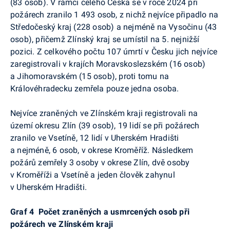
(83 osob). V rámci celého Česka se v roce 2024 při
požárech zranilo 1 493 osob, z nichž nejvíce připadlo na
Středočeský kraj (228 osob) a nejméně na Vysočinu (43
osob), přičemž Zlínský kraj se umístil na 5. nejnižší
pozici. Z celkového počtu 107 úmrtí v Česku jich nejvíce
zaregistrovali v krajích Moravskoslezském (16
o
sob)
a Jihomoravském (15 osob), proti tomu na
Královéhradecku zemřela pouze jedna osoba.
Nejvíce zraněných ve Zlínském kraji registrovali na
území okresu Zlín (39 osob), 19 lidí se při požárech
zranilo ve Vsetíně, 12 lidí v Uherském Hradišti
a nejméně, 6 osob, v okrese Kroměříž. Následkem
požárů zemřely 3 osoby v okrese Zlín, dvě osoby
v Kroměříži a Vsetíně a jeden člověk zahynul
v Uherském Hradišti.
Graf 4
Počet zraněných a usmrcených osob při
požárech ve Zlínském kraji