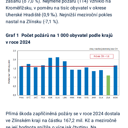
zásahů (o 7,0 %). Nejméně požárů (114) vzniklo na
Kroměřížsku, v poměru na tisíc obyvatel v okrese
Uherské Hradiště (0,9 ‰). Nejnižší meziroční pokles
nastal na Zlínsku (-7,1 %).
Graf 1
Počet požárů na 1 000 obyvatel podle krajů
v roce 2024
Přímá škoda zapříčiněná požáry se v roce 2024 dostala
ve Zlínském kraji na částku 167,2 mil. Kč a meziročně
se její hodnota snížila o více jak čtvrtinu. Na