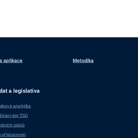
a aplikace
Metodika
at a legislativa
ebová analytika
žívání dat ČSÚ
obních údajů
o přístupnosti