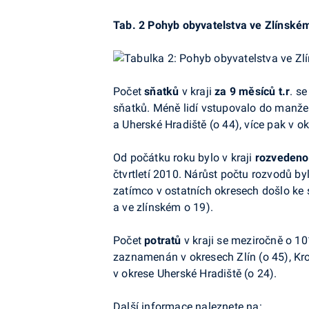
Tab. 2 Pohyb obyvatelstva ve
Zlínském
Počet
sňatků
v
kraji
za
9 měsíců t.r
. s
sňatků. Méně lidí vstupovalo do
manžel
a
Uherské Hradiště (o
44), více pak v o
Od
počátku roku bylo v
kraji
rozvedeno
čtvrtletí
2010. Nárůst počtu rozvodů by
zatímco v
ostatních okresech došlo ke
a
ve
zlínském o
19).
Počet
potratů
v
kraji se meziročně o
10
zaznamenán v
okresech Zlín (o
45), Kr
v
okrese Uherské Hradiště (o
24).
Další informace naleznete na: