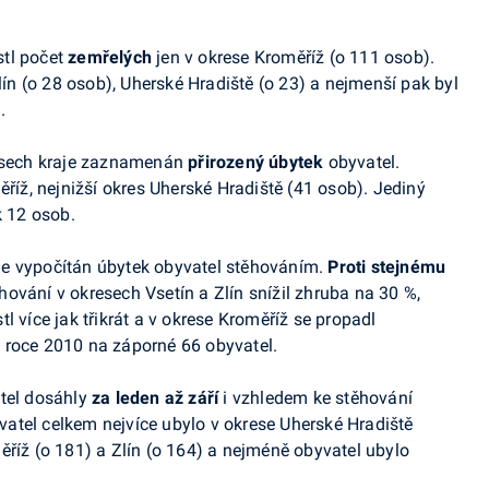
stl počet
zemřelých
jen v
okrese Kroměříž (o
111 osob).
ín (o
28 osob), Uherské Hradiště (o
23) a
nejmenší pak byl
.
esech kraje zaznamenán
přirozený úbytek
obyvatel.
říž, nejnižší okres Uherské Hradiště (41
osob). Jediný
k 12
osob.
je vypočítán úbytek obyvatel stěhováním.
Proti
stejnému
hování v
okresech Vsetín a
Zlín snížil zhruba na
30
%,
 více jak třikrát a
v
okrese Kroměříž se propadl
v
roce 2010 na
záporné 66 obyvatel.
tel dosáhly
za
leden až
září
i
vzhledem ke
stěhování
atel celkem nejvíce ubylo v
okrese Uherské Hradiště
ěříž (o
181) a
Zlín (o
164) a
nejméně obyvatel ubylo