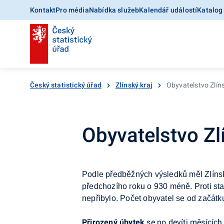
Kontakt
Pro média
Nabídka služeb
Kalendář událostí
Katalog
Český statistický úřad
Zlínský kraj
Obyvatelstvo Zlíns
Obyvatelstvo Zlí
Podle předběžných výsledků měl Zlíns
předchozího roku o
930 méně. Proti st
nepřibylo. Počet obyvatel se od
začátku
Přirozený úbytek
se po
devíti měsících 