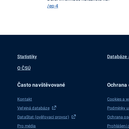
/ep-4
Statistiky
Databáze 
O ČSÚ
Často navštěvované
Ochrana d
Kontakt
Cookies a w
Veřejná databáze
Podmínky u
DataStat (ověřovací provoz)
Ochrana os
Pro média
Prohlášení 