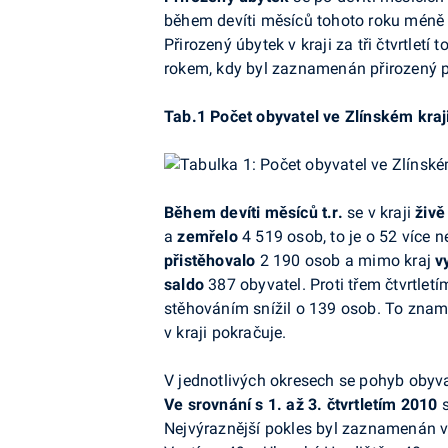
během devíti měsíců tohoto roku méně d
Přirozený úbytek v
kraji za tři čtvrtlet
rokem, kdy byl zaznamenán přirozený př
Tab.1 Počet obyvatel ve
Zlínském kraj
Během devíti měsíců t.r.
se v
kraji
živě
a
zemřelo
4
519 osob, to je o
52 více n
přistěhovalo
2
190 osob a
mimo kraj
v
saldo
387 obyvatel. Proti třem čtvrtlet
stěhováním snížil o
139 osob. To
zname
v
kraji pokračuje.
V
jednotlivých okresech se pohyb obyv
Ve
srovnání s
1. až
3.
čtvrtletím 2010
s
Nejvýraznější pokles byl zaznamenán 