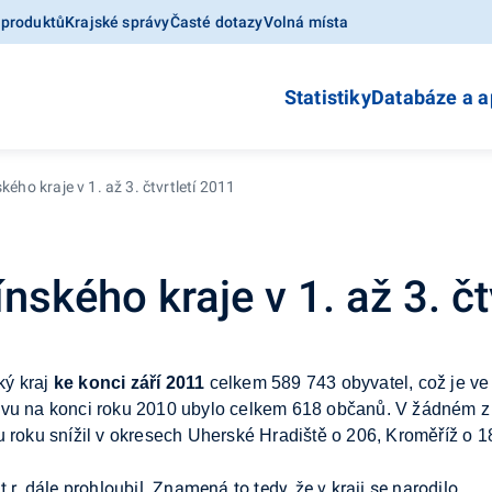
 produktů
Krajské správy
Časté dotazy
Volná místa
Statistiky
Databáze a a
kého kraje v 1. až 3. čtvrtletí 2011
nského kraje v 1. až 3. čt
ký kraj
ke
konci září 2011
celkem 589
743 obyvatel, což je ve
avu na
konci roku 2010 ubylo celkem 618 občanů. V
žádném z 
 roku snížil
v
okresech Uherské Hradiště o
206, Kroměříž o
1
t.r. dále prohloubil. Znamená to tedy, že v
kraji se narodilo