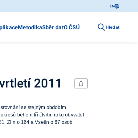
EN
plikace
Metodika
Sběr dat
O ČSÚ
Hledat
vrtletí 2011
srovnání se
stejným obdobím
okresů během tří čtvrtin roku obyvatel
81, Zlín o
164 a
Vsetín o
67 osob.