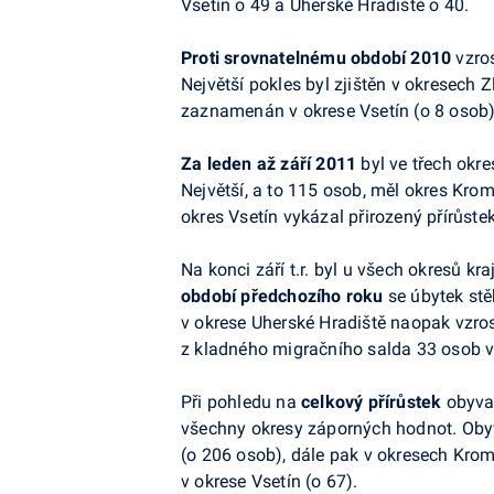
Vsetín o
49 a
Uherské Hradiště o
40.
Proti srovnatelnému období 2010
vzro
Největší pokles byl zjištěn v
okresech Zl
zaznamenán v
okrese Vsetín (o
8 osob)
Za
leden až
září 2011
byl ve
třech okr
Největší, a
to 115
osob, měl okres Kromě
okres Vsetín vykázal přirozený přírůste
Na
konci září t.r. byl u
všech okresů kra
období předchozího roku
se úbytek stě
v
okrese Uherské Hradiště naopak vzrostl
z
kladného migračního salda 33 osob 
Při
pohledu na
celkový
přírůstek
obyva
všechny okresy záporných hodnot. Obyv
(o
206 osob), dále pak v
okresech Krom
v
okrese Vsetín (o
67).