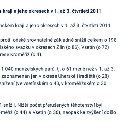
 kraji a
jeho okresech v
1. až
3. čtvrtletí
2011
e proti loňské srovnatelné základně snížil celkem o
198
ského svazku v
okresech Zlín (o
86), Vsetín (o
72)
krese Kroměříž (o
4).
1
040 manželských párů, tj.
o
61 méně než v
1.
až
3.
l zaznamenán jen v
okrese Uherské Hradiště (o
28),
snížení (ve
vsetínském o
40, v
kroměřížském o
30
1 snížil. Nižší počet přerušených těhotenství byl
oměříž (o
44) a
Vsetín (o
36), naopak ke
zvýšení došlo