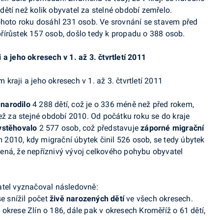
ětí než kolik obyvatel za
stelné období zemřelo.
í tohoto roku dosáhl 231 osob. Ve
srovnání se stavem před
írůstek 157 osob, došlo tedy k
propadu o
388 osob.
i a
jeho okresech v
1. až
3.
čtvrtletí
2011
 narodilo
4
288 dětí, což je o
336 méně než před
rokem,
ež za
stejné období 2010. Od
počátku roku se do
kraje
ystěhovalo
2
577 osob, což představuje
záporné migrační
ím 2010, kdy migrační úbytek činil 526 osob, se tedy úbytek
ná, že nepříznivý vývoj celkového pohybu obyvatel
atel vyznačoval následovně:
e snížil počet
živě narozených dětí
ve
všech okresech.
v
okrese Zlín o
186, dále pak v
okresech Kroměříž o
61 dětí,