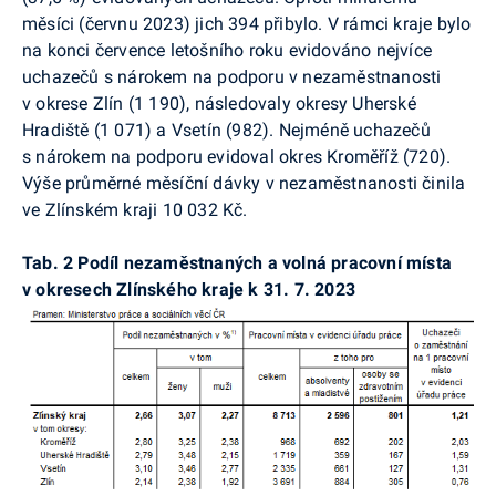
měsíci (červnu 2023) jich 394 přibylo. V rámci kraje bylo
na konci července letošního roku evidováno nejvíce
uchazečů s nárokem na podporu v nezaměstnanosti
v okrese Zlín (1 190), následovaly okresy Uherské
Hradiště (1 071) a Vsetín (982). Nejméně uchazečů
s nárokem na podporu evidoval okres Kroměříž (720).
Výše průměrné měsíční dávky v nezaměstnanosti činila
ve Zlínském kraji 10 032 Kč.
Tab. 2
Podíl nezaměstnaných a volná pracovní místa
v okresech Zlínského kraje k 31. 7. 2023