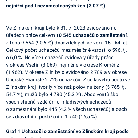
nejnižší podíl nezaměstnaných žen (3,07 %
).
V
e Zlínské
m kraji bylo k 31. 7. 2023 evidováno na
úřadech práce celkem
10 545 uchazečů o zaměstnání
,
z toho 9 554 (90,6 %) dosažitelných ve věku 15 - 64 let.
Celkový počet uchazečů meziměsíčně vzrostl o 596, tj.
o 6,0 %. Nejvíce uchazečů evidovaly úřady práce
v okrese Vsetín (3 069), nejméně v okrese Kroměříž
(1 962). V okrese Zlín bylo evidováno 2 789 a v okrese
Uherské Hradiště 2 725 uchazečů. Z celkového počtu ve
Zlínském kraji tvořily více než polovinu ženy (5 765, tj.
54,7 %), mužů bylo 4 780 (45,3 %). Absolventů škol
všech stupňů vzdělání a mladistvých uchazečů
o zaměstnání bylo 445 (4,2 % všech uchazečů) a osob
se zdravotním postižením 1 740 (16,5 %)
.
Graf 1
Uchazeči o zaměstnání ve Zlínském kraji podle