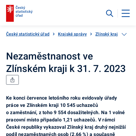
Český statistický úřad
Krajské správy
Zlínský kraj
Aktu
Nezaměstnanost ve
Zlínském kraji k 31. 7. 2023
Ke konci července letošního roku evidovaly úřady
práce ve Zlínském kraji 10 545 uchazečů
o zaměstnání, z toho 9 554 dosažitelných. Na 1 volné
pracovní místo připadalo 1,21 uchazečů. V rámci
České republiky vykazoval Zlínský kraj druhý nejnižší
podíl nezaměstnaných osob (2,66 %) a současně