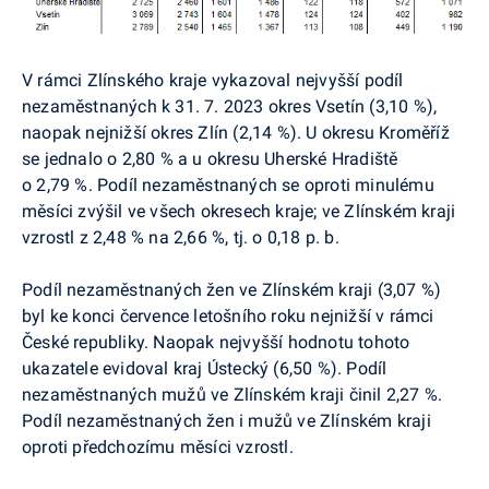
V rámci Zlínského kraje vykazoval nejvyšší podíl
nezaměstnaných k 31. 7. 2023 okres Vsetín (3,10 %),
naopak nejnižší okres Zlín (2,14 %). U okresu Kroměříž
se jednalo o 2,80 % a u okresu Uherské Hradiště
o 2,79 %. Podíl nezaměstnaných se oproti minulému
měsíci zvýšil ve všech okresech kraje; ve Zlínském kraji
vzrostl z 2,48 % na 2,66 %, tj. o 0,18 p. b.
Podíl nezaměstnaných žen ve Zlínském kraji (3,07 %)
byl ke konci července letošního roku nejnižší v rámci
České republiky. Naopak nejvyšší hodnotu tohoto
ukazatele evidoval kraj Ústecký (6,50 %). Podíl
nezaměstnaných mužů ve Zlínském kraji činil 2,27 %.
Podíl nezaměstnaných žen i mužů ve Zlínském kraji
oproti předchozímu měsíci vzrostl.