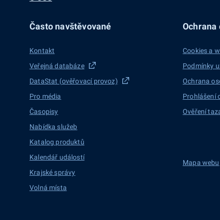
Často navštěvované
Ochrana d
Kontakt
Cookies a w
Veřejná databáze
Podmínky u
DataStat (ověřovací provoz)
Ochrana os
Pro média
Prohlášení 
Časopisy
Ověření taz
Nabídka služeb
Katalog produktů
Kalendář událostí
Mapa webu
Krajské správy
Volná místa