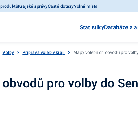
 produktů
Krajské správy
Časté dotazy
Volná místa
Statistiky
Databáze a a
Volby
Příprava voleb v kraji
Mapy volebních obvodů pro volb
 obvodů pro volby do Se