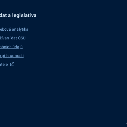
at a legislativa
ebová analytika
žívání dat ČSÚ
obních údajů
o přístupnosti
atele