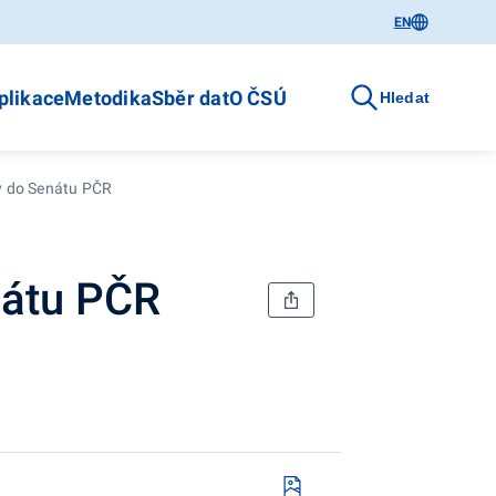
EN
plikace
Metodika
Sběr dat
O ČSÚ
Hledat
y do Senátu PČR
nátu PČR