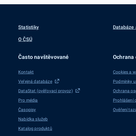
Statistiky
Databáze 
O ČSÚ
Často navštěvované
Ochrana d
Kontakt
Cookies a w
Veřejná databáze
Podmínky u
DataStat (ověřovací provoz)
Ochrana os
Pro média
Prohlášení 
Časopisy
Ověření taz
Nabídka služeb
Katalog produktů