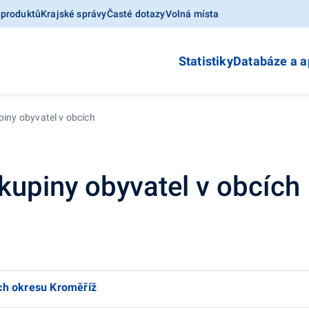
 produktů
Krajské správy
Časté dotazy
Volná místa
Statistiky
Databáze a a
piny obyvatel v obcích
kupiny obyvatel v obcích
ích okresu Kroměříž