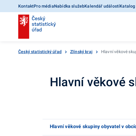
Kontakt
Pro média
Nabídka služeb
Kalendář událostí
Katalog
Český statistický úřad
Zlínský kraj
Hlavní věkové sku
Hlavní věkové s
Hlavní věkové skupiny obyvatel v obc