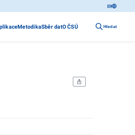
EN
plikace
Metodika
Sběr dat
O ČSÚ
Hledat