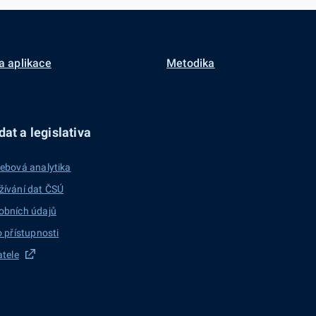
a aplikace
Metodika
at a legislativa
ebová analytika
žívání dat ČSÚ
obních údajů
o přístupnosti
atele