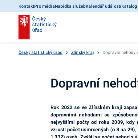
Kontakt
Pro média
Nabídka služeb
Kalendář událostí
Katalog
Český statistický úřad
Zlínský kraj
Dopravní nehody v
Dopravní nehody
Rok 2022 se ve Zlínském kraji zapsal 
dopravními nehodami se způsobenou
nejvyššími počty od roku 2009, kdy 
vzrostl počet usmrcených (o 3 na 29),
1 332) osob. Zvýšil se počet nehod s ú