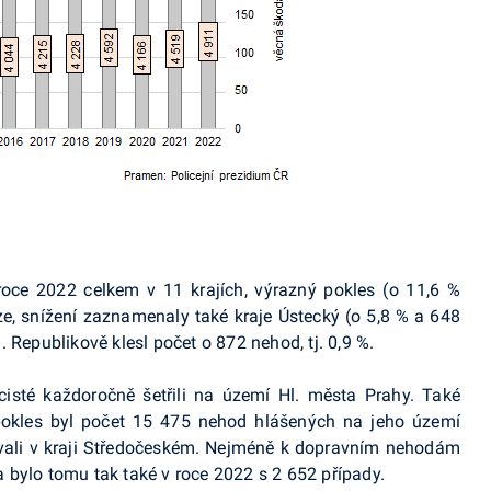
oce 2022 celkem v 11 krajích, výrazný pokles (o 11,6 %
ze, snížení zaznamenaly také kraje Ústecký (o 5,8 % a 648
 Republikově klesl počet o 872 nehod, tj. 0,9 %.
cisté každoročně šetřili na území Hl. města Prahy. Také
pokles byl počet 15 475 nehod hlášených na jeho území
vali v kraji Středočeském. Nejméně k dopravním nehodám
a bylo tomu tak také v roce 2022 s 2 652 případy.