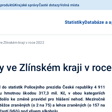
 produktů
Krajské správy
Časté dotazy
Volná místa
Statistiky
Databáze a a
e Zlínském kraji v roce 2022
 ve Zlínském kraji v roc
do statistik Policejního prezidia České republiky 4 911
 hmotnou škodou 317,3 mil. Kč, v obou kategoriích
došlo ke změně pravidel pro hlášení nehod. Meziročně
 těžce zraněných (o 2 na 75) a lehce zraněných (o 157 na
častí řidičů pod vlivem alkoholu.