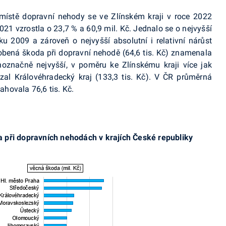
místě dopravní nehody se ve Zlínském kraji v roce 2022
2021 vzrostla o 23,7 % a 60,9 mil. Kč. Jednalo se o nejvyšší
u 2009 a zároveň o nejvyšší absolutní i relativní nárůst
obená škoda při dopravní nehodě (64,6 tis. Kč) znamenala
noznačně nejvyšší, v poměru ke Zlínskému kraji více jak
al Královéhradecký kraj (133,3 tis. Kč). V ČR průměrná
hovala 76,6 tis. Kč.
 při dopravních nehodách v krajích České republiky