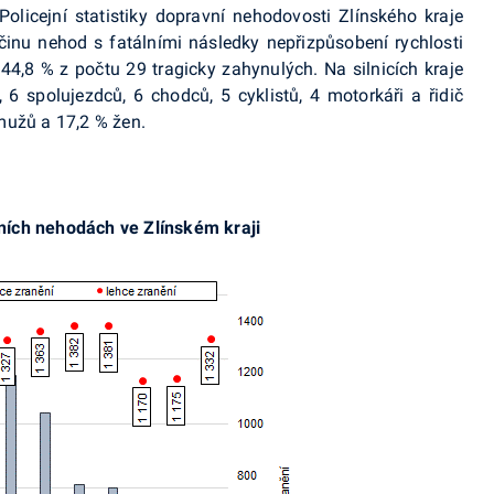
icejní statistiky dopravní nehodovosti Zlínského kraje
íčinu nehod s fatálními následky nepřizpůsobení rychlosti
 44,8 % z počtu 29 tragicky zahynulých. Na silnicích kraje
 6 spolujezdců, 6 chodců, 5 cyklistů, 4 motorkáři a řidič
mužů a 17,2 % žen.
ích nehodách ve Zlínském kraji