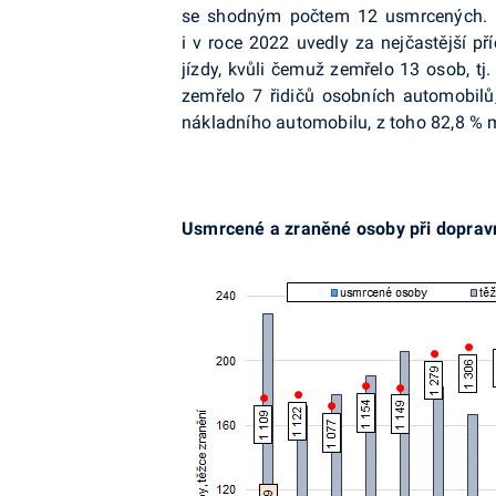
se shodným počtem 12 usmrcených. Pol
i v roce 2022 uvedly za nejčastější př
jízdy, kvůli čemuž zemřelo 13 osob, tj.
zemřelo 7 řidičů osobních automobilů,
nákladního automobilu, z toho 82,8 % 
Usmrcené a zraněné osoby při dopravn