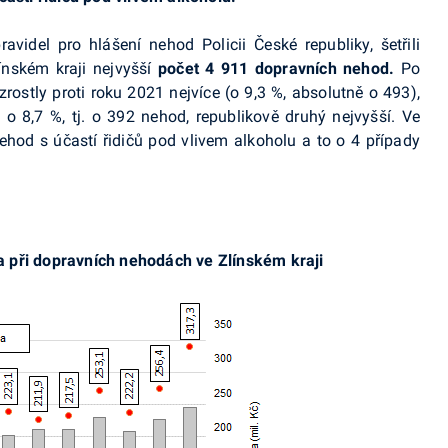
idel pro hlášení nehod Policii České republiky, šetřili
ínském kraji nejvyšší
počet 4 911
dopravních nehod.
Po
ostly proti roku 2021 nejvíce (o 9,3 %, absolutně o 493),
 o 8,7 %, tj. o 392 nehod, republikově druhý nejvyšší. Ve
ehod s účastí řidičů pod vlivem alkoholu a to o 4 případy
 při dopravních nehodách ve Zlínském kraji