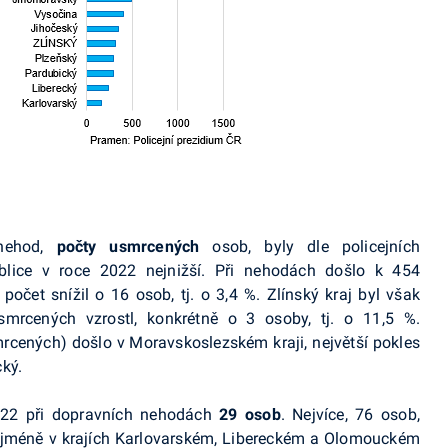
 nehod,
počty usmrcených
osob, byly dle policejních
blice v roce 2022 nejnižší. Při nehodách došlo k 454
očet snížil o 16 osob, tj. o 3,4 %. Zlínský kraj byl však
mrcených vzrostl, konkrétně o 3 osoby, tj. o 11,5 %.
rcených) došlo v Moravskoslezském kraji, největší pokles
ký.
2022 při dopravních nehodách
29 osob
. Nejvíce, 76 osob,
 nejméně v krajích Karlovarském, Libereckém a Olomouckém