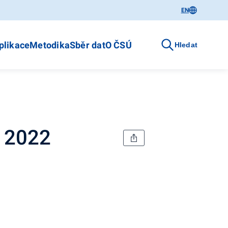
EN
plikace
Metodika
Sběr dat
O ČSÚ
Hledat
e 2022