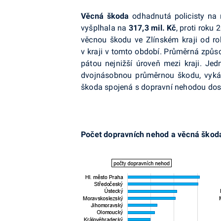
Věcná škoda
odhadnutá policisty na 
vyšplhala na
317,3 mil. Kč
, proti roku 
věcnou škodu ve Zlínském kraji od rok
v kraji v tomto období. Průměrná způs
pátou nejnižší úroveň mezi kraji. Jed
dvojnásobnou průměrnou škodu, vykáz
škoda spojená s dopravní nehodou dosa
Počet dopravních nehod a věcná škoda