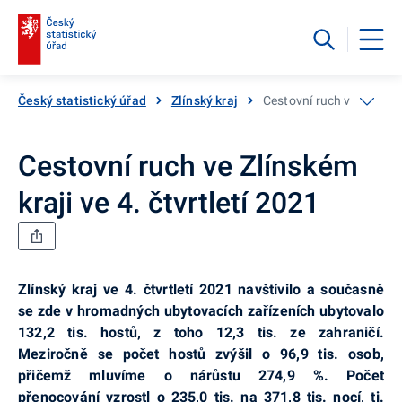
Český statistický úřad
Zlínský kraj
Cestovní ruch ve Zlínském
Cestovní ruch ve Zlínském
kraji ve 4. čtvrtletí 2021
Zlínský kraj ve 4. čtvrtletí 2021 navštívilo a současně
se zde v hromadných ubytovacích zařízeních ubytovalo
132,2 tis. hostů, z toho 12,3 tis. ze zahraničí.
Meziročně se počet hostů zvýšil o 96,9 tis. osob,
přičemž mluvíme o nárůstu 274,9 %. Počet
přenocování vzrostl o 235,0 tis. na 371,8 tis. nocí, tj.