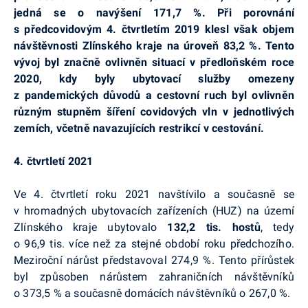
jedná se o navýšení 171,7 %. Při porovnání
s předcovidovým 4. čtvrtletím 2019 klesl však objem
návštěvnosti Zlínského kraje na úroveň 83,2 %. Tento
vývoj byl značně ovlivněn situací v předloňském roce
2020, kdy byly ubytovací služby omezeny
z pandemických důvodů a cestovní ruch byl ovlivněn
různým stupněm šíření covidových vln v jednotlivých
zemích, včetně navazujících restrikcí v cestování.
4. čtvrtletí 2021
Ve 4. čtvrtletí roku 2021 navštívilo a současně se
v hromadných ubytovacích zařízeních (HUZ) na území
Zlínského kraje ubytovalo
132,2 tis. hostů
, tedy
o 96,9 tis. více než za stejné období roku předchozího.
Meziroční nárůst představoval 274,9 %. Tento přírůstek
byl způsoben nárůstem zahraničních návštěvníků
o 373,5 % a současně domácích návštěvníků o 267,0 %.