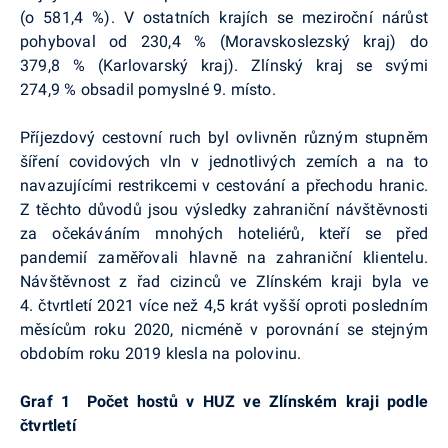
(o 581,4 %). V ostatních krajích se meziroční nárůst
pohyboval od 230,4 % (Moravskoslezský kraj) do
379,8 % (Karlovarský kraj). Zlínský kraj se svými
274,9 % obsadil pomyslné 9. místo.
Příjezdový cestovní ruch byl ovlivněn různým stupněm
šíření covidových vln v jednotlivých zemích a na to
navazujícími restrikcemi v cestování a přechodu hranic.
Z těchto důvodů jsou výsledky zahraniční návštěvnosti
za očekáváním mnohých hoteliérů, kteří se před
pandemií zaměřovali hlavně na zahraniční klientelu.
Návštěvnost z řad cizinců ve Zlínském kraji byla ve
4. čtvrtletí 2021 více než 4,5 krát vyšší oproti posledním
měsícům roku 2020, nicméně v porovnání se stejným
obdobím roku 2019 klesla na polovinu.
Graf 1 Počet hostů v HUZ ve Zlínském kraji podle
čtvrtletí