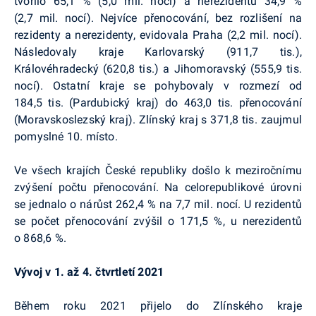
tvořilo 65,1 % (5,0 mil. nocí) a nerezidentů 34,9 %
(2,7 mil. nocí). Nejvíce přenocování, bez rozlišení na
rezidenty a nerezidenty, evidovala Praha (2,2 mil. nocí).
Následovaly kraje Karlovarský (911,7 tis.),
Královéhradecký (620,8 tis.) a Jihomoravský (555,9 tis.
nocí). Ostatní kraje se pohybovaly v rozmezí od
184,5 tis. (Pardubický kraj) do 463,0 tis. přenocování
(Moravskoslezský kraj). Zlínský kraj s 371,8 tis. zaujmul
pomyslné 10. místo.
Ve všech krajích České republiky došlo k meziročnímu
zvýšení počtu přenocování. Na celorepublikové úrovni
se jednalo o nárůst 262,4 % na 7,7 mil. nocí. U rezidentů
se počet přenocování zvýšil o 171,5 %, u nerezidentů
o 868,6 %.
Vývoj v 1. až 4. čtvrtletí 2021
Během roku 2021 přijelo do Zlínského kraje