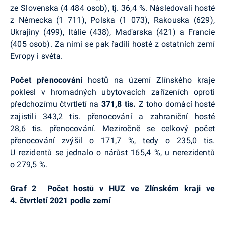
ze Slovenska (4 484 osob), tj. 36,4 %. Následovali hosté
z Německa (1 711), Polska (1 073), Rakouska (629),
Ukrajiny (499), Itálie (438), Maďarska (421) a Francie
(405 osob). Za nimi se pak řadili hosté z ostatních zemí
Evropy i světa.
Počet přenocování
hostů na území Zlínského kraje
poklesl
v hromadných ubytovacích zařízeních oproti
předchozímu čtvrtletí na
371,8 tis.
Z toho domácí hosté
zajistili 343,2 tis. přenocování a zahraniční hosté
28,6 tis. přenocování. Meziročně se celkový počet
přenocování zvýšil o 171,7 %, tedy o 235,0 tis.
U rezidentů se jednalo o nárůst 165,4 %, u nerezidentů
o 279,5 %.
Graf 2 Počet hostů v HUZ ve Zlínském kraji ve
4. čtvrtletí 2021 podle zemí