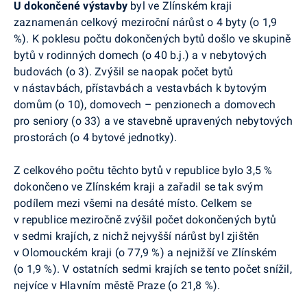
U dokončené výstavby
byl ve Zlínském kraji
zaznamenán celkový meziroční nárůst o 4 byty (o 1,9
%). K poklesu počtu dokončených bytů došlo ve skupině
bytů v rodinných domech (o
40
b.j
.
) a v nebytových
budovách (o 3). Zvýšil se naopak počet bytů
v nástavbách, přístavbách a vestavbách k bytovým
domům (o 10), domovech – penzionech a
domovech
pro seniory (o 33) a ve stavebně upravených nebytových
prostorách (o 4 bytové jednotky).
Z celkového počtu těchto bytů v republice bylo 3,5 %
dokončeno ve Zlínském kraji a zařadil se tak svým
podílem mezi všemi na desáté místo. Celkem se
v republice meziročně zvýšil počet dokončených bytů
v sedmi krajích, z nichž nejvyšší nárůst byl zjištěn
v Olomouckém kraji (o 77,9 %) a nejnižší ve Zlínském
(o 1,9 %). V ostatních sedmi krajích se tento počet snížil,
nejvíce v Hlavním městě Praze (o 21,8 %).