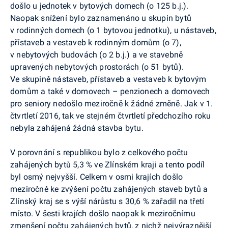
došlo u jednotek v bytových domech (o
125
b.j
.
).
Naopak snížení bylo zaznamenáno u skupin bytů
v rodinných domech (o 1 bytovou jednotku), u nástaveb,
přístaveb a vestaveb k rodinným domům (o 7),
v nebytových budovách (o 2
b.j
.) a ve stavebně
upravených nebytových prostorách (o 51 bytů).
Ve skupině nástaveb, přístaveb a vestaveb k bytovým
domům a také v domovech – penzionech a
domovech
pro seniory nedošlo meziročně k žádné změně. Jak v 1.
čtvrtletí 2016, tak ve stejném čtvrtletí předchozího roku
nebyla zahájená žádná stavba bytu.
V porovnání s republikou bylo z celkového počtu
zahájených bytů 5,3 % ve Zlínském kraji a tento podíl
byl osmý nejvyšší. Celkem v osmi krajích došlo
meziročně ke zvýšení počtu zahájených staveb bytů a
Zlínský kraj se s výší nárůstu s 30,6 % zařadil na třetí
místo. V šesti krajích došlo naopak k meziročnímu
zmenšení počtu zahájených bytů, z nichž nejvýraznější