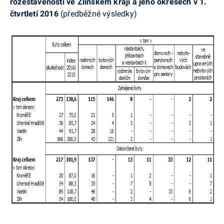
rozestavěnosti ve Zlínském kraji a jeho okresech
v 1.
čtvrtletí 2016
(předběžné výsledky)