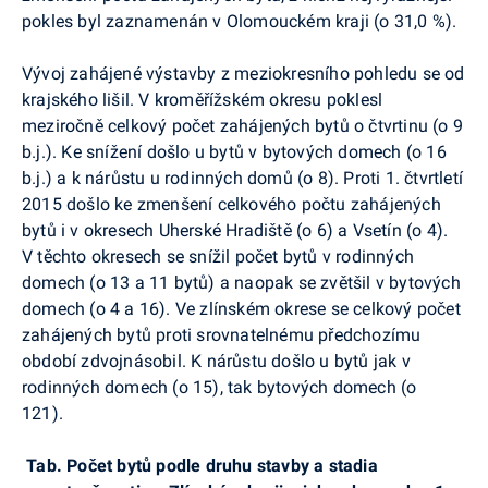
pokles byl zaznamenán v Olomouckém kraji (o 31,0 %).
Vývoj zahájené výstavby z meziokresního pohledu se od
krajského lišil. V kroměřížském okresu poklesl
meziročně celkový počet zahájených bytů o
čtvrtinu (o 9
b.j
.
). Ke snížení došlo u bytů v bytových domech (o 16
b.j
.) a k nárůstu u rodinných domů (o 8). Proti 1. čtvrtletí
2015 došlo ke zmenšení celkového počtu zahájených
bytů i v okresech Uherské Hradiště (o 6) a Vsetín (o 4).
V těchto okresech se snížil počet bytů v rodinných
domech (o 13 a 11 bytů) a naopak se zvětšil v bytových
domech (o 4 a 16). Ve zlínském okrese se celkový počet
zahájených bytů proti srovnatelnému předchozímu
období zdvojnásobil. K nárůstu došlo u bytů jak v
rodinných domech (o 15), tak bytových domech (o
121).
Tab. Počet bytů podle druhu stavby a stadia