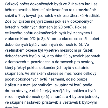
Celkový počet dokončených bytů ve Zlínském kraji se
během prvního čtvrtletí sledovaného roku meziročně
snížil o 7 bytových jednotek v okrese Uherské Hradiště.
Zde byl zjištěn nejvýraznější pokles v dokončených
bytech v rodinných domech (o 20 bytů). Pokles
celkového počtu dokončených bytů byl zachycen i
v okrese Kroměříž (o 3). V tomto okrese se snížil počet
dokončených bytů v rodinných domech (o 6). Ve
vsetínském okrese byl vyšetřen meziroční přírůstek
dokončených bytů o 14, a to díky 33 bytových jednotek
v domovech – penzionech a
domovech
pro seniory,
který překryl pokles dokončených bytů v ostatních
skupinách. Ve zlínském okrese se meziročně celkový
počet dokončených bytů nezměnil, došlo pouze
k přesunu mezi jednotlivými skupinami bytů podle
druhu stavby, z nichž nejvýraznější byl pokles u bytů
v rodinných domech (o 6) a nárůst o 4 bytové jednotky
ve skupině nástaveb, přístaveb a vestaveb k bytovým