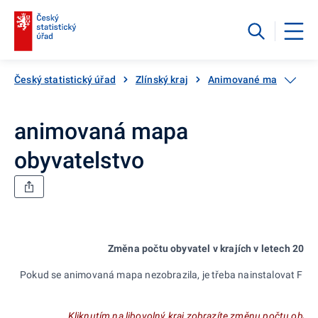
Český statistický úřad
Zlínský kraj
Animované mapy
an
animovaná mapa
obyvatelstvo
Změna počtu obyvatel v krajích v letech 2005
Pokud se animovaná mapa nezobrazila, je třeba nainstalovat Flas
Kliknutím na libovolný kraj zobrazíte změnu počtu obavy