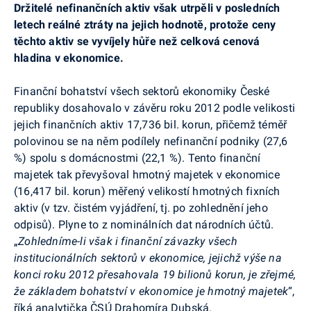
Držitelé nefinančních aktiv však utrpěli v posledních
letech reálné ztráty na jejich hodnotě, protože ceny
těchto aktiv se vyvíjely hůře než celková cenová
hladina v ekonomice.
Finanční bohatství všech sektorů ekonomiky České
republiky dosahovalo v závěru roku 2012 podle velikosti
jejich finančních aktiv 17,736 bil. korun, přičemž téměř
polovinou se na něm podílely nefinanční podniky (27,6
%) spolu s domácnostmi (22,1 %). Tento finanční
majetek tak převyšoval hmotný majetek v ekonomice
(16,417 bil. korun) měřený velikostí hmotných fixních
aktiv (v tzv. čistém vyjádření, tj. po zohlednění jeho
odpisů). Plyne to z nominálních dat národních účtů.
„
Zohledníme-li však i finanční závazky všech
institucionálních sektorů v ekonomice, jejichž výše na
konci roku 2012 přesahovala 19 bilionů korun, je zřejmé,
že základem bohatství v ekonomice je hmotný majetek
“,
říká analytička ČSÚ Drahomíra Dubská.