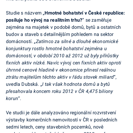
Studie s názvem „
Hmotné bohatství v České republice:
posiluje ho vývoj na realitním trhu?
“ se zaměřuje
zejména na majetek v podobě domů, bytů a ostatních
budov a staveb s detailnějším pohledem na sektor
domácností. „
Zatímco za silné a dlouhé ekonomické
konjunktury rostlo hmotné bohatství zejména u
domácností, v období 2010 až 2012 už byly přírůstky
fixních aktiv nízké. Navíc vývoj cen fixních aktiv oproti
úhrnné cenové hladině v ekonomice přinesl reálnou
ztrátu majitelům těchto aktiv v řádu stovek miliard
“,
uvedla Dubská. „
I tak však hodnota domů a bytů
přesahovala koncem roku 2012 v ČR 4,475 biliony
korun
“.
Ve studii je dále analyzováno regionální rozvrstvení
výstavby komerčních nemovitostí v ČR v posledních
sedmi letech, ceny stavebních pozemků, nově