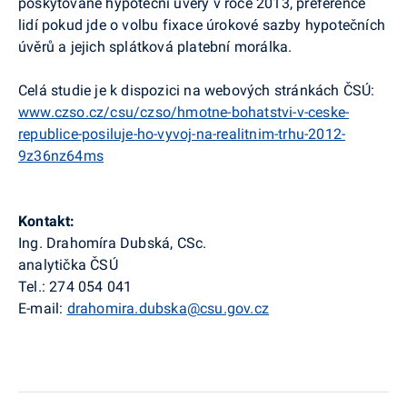
poskytované hypoteční úvěry v roce 2013, preference
lidí pokud jde o volbu fixace úrokové sazby hypotečních
úvěrů a jejich splátková platební morálka.
Celá studie je k dispozici na webových stránkách ČSÚ:
www.czso.cz/csu/czso/hmotne-bohatstvi-v-ceske-
republice-posiluje-ho-vyvoj-na-realitnim-trhu-2012-
9z36nz64ms
Kontakt:
Ing. Drahomíra Dubská, CSc.
analytička ČSÚ
Tel.: 274 054 041
E-mail:
drahomira.dubska@csu.gov.cz