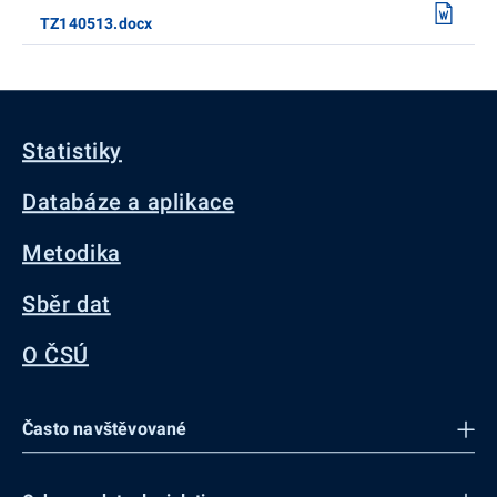
TZ140513.docx
Statistiky
Databáze a aplikace
Metodika
Sběr dat
O ČSÚ
Často navštěvované