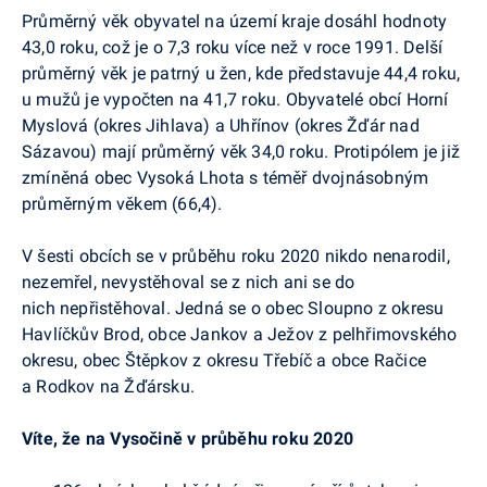
Průměrný věk obyvatel na území kraje dosáhl hodnoty
43,0 roku, což je o 7,3 roku více než v roce 1991. Delší
průměrný věk je patrný u žen, kde představuje 44,4 roku,
u mužů je vypočten na 41,7 roku. Obyvatelé obcí Horní
Myslová (okres Jihlava) a Uhřínov (okres Žďár nad
Sázavou) mají průměrný věk 34,0 roku. Protipólem je již
zmíněná obec Vysoká Lhota s téměř dvojnásobným
průměrným věkem (66,4).
V šesti obcích se v průběhu roku 2020 nikdo nenarodil,
nezemřel, nevystěhoval se z nich ani se do
nich nepřistěhoval. Jedná se o obec Sloupno z okresu
Havlíčkův Brod, obce Jankov a Ježov z pelhřimovského
okresu, obec Štěpkov z okresu Třebíč a obce Račice
a Rodkov na Žďársku.
Víte, že na Vysočině v průběhu roku 2020