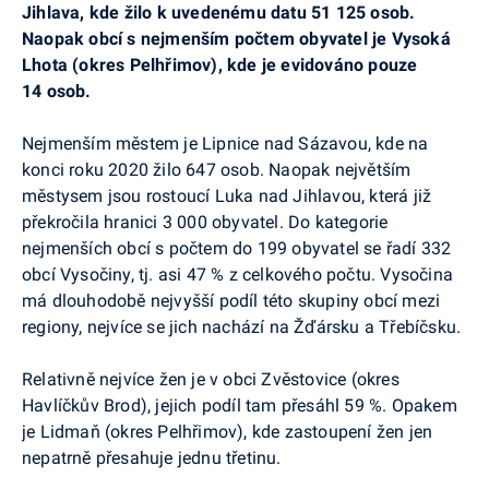
Jihlava, kde žilo k uvedenému datu 51 125 osob.
Naopak obcí s nejmenším počtem obyvatel je Vysoká
Lhota (okres Pelhřimov), kde je evidováno pouze
14 osob.
Nejmenším městem je Lipnice nad Sázavou, kde na
konci roku 2020 žilo 647 osob. Naopak největším
městysem jsou rostoucí Luka nad Jihlavou, která již
překročila hranici 3 000 obyvatel. Do kategorie
nejmenších obcí s počtem do 199 obyvatel se řadí 332
obcí Vysočiny, tj. asi 47 % z celkového počtu. Vysočina
má dlouhodobě nejvyšší podíl této skupiny obcí mezi
regiony, nejvíce se jich nachází na Žďársku a Třebíčsku.
Relativně nejvíce žen je v obci Zvěstovice (okres
Havlíčkův Brod), jejich podíl tam přesáhl 59 %. Opakem
je Lidmaň (okres Pelhřimov), kde zastoupení žen jen
nepatrně přesahuje jednu třetinu.