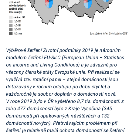
Výběrové šetření Životní podmínky 2019 je národním
modulem šetření EU-SILC (
European
Union –
Statistics
on
Income
and
Living
Conditions
) a je závazné pro
všechny členské státy Evropské unie. Při realizaci se
využívá tzv. rotační panel – stejné domácnosti jsou
dotazovány v ročním odstupu po dobu čtyř let a
každoročně je soubor doplněn o domácnosti nové.
V roce 2019 bylo v ČR vyšetřeno 8,7 tis. domácností, z
toho 477 domácností bylo z Kraje Vysočina (345
domácností při opakovaných návštěvách a 132
domácností nových). Přetrvávajícím problémem při
šetření je relativně malá ochota domácností se šetření