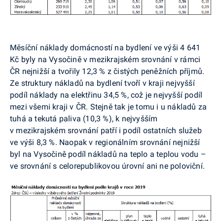
Měsíční náklady domácností na bydlení ve výši 4 641
Kč byly na Vysočině v mezikrajském srovnání v rámci
ČR nejnižší a tvořily 12,3 % z čistých peněžních příjmů.
Ze struktury nákladů na bydlení tvoří v kraji nejvyšší
podíl náklady na elektřinu 34,5 %, což je nejvyšší podíl
mezi všemi kraji v ČR. Stejně tak je tomu i u nákladů za
tuhá a tekutá paliva (10,3 %), k nejvyšším
v mezikrajském srovnání patří i podíl ostatních služeb
ve výši 8,3 %. Naopak v regionálním srovnání nejnižší
byl na Vysočině podíl nákladů na teplo a teplou vodu –
ve srovnání s celorepublikovou úrovní ani ne poloviční.