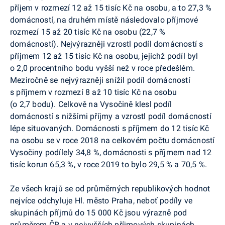
příjem v rozmezí 12 až 15 tisíc Kč na osobu, a to 27,3 %
domácností, na druhém místě následovalo příjmové
rozmezí 15 až 20 tisíc Kč na osobu (22,7 %
domácností). Nejvýrazněji vzrostl podíl domácností s
příjmem 12 až 15 tisíc Kč na osobu, jejichž podíl byl
o 2,0 procentního bodu vyšší než v roce předešlém.
Meziročně se nejvýrazněji snížil podíl domácností
s příjmem v rozmezí 8 až 10 tisíc Kč na osobu
(o 2,7 bodu). Celkově na Vysočině klesl podíl
domácností s nižšími příjmy a vzrostl podíl domácností
lépe situovaných. Domácnosti s příjmem do 12 tisíc Kč
na osobu se v roce 2018 na celkovém počtu domácností
Vysočiny podílely 34,8 %, domácnosti s příjmem nad 12
tisíc korun 65,3 %, v roce 2019 to bylo 29,5 % a 70,5 %.
Ze všech krajů se od průměrných republikových hodnot
nejvíce odchyluje Hl. město Praha, neboť podíly ve
skupinách příjmů do 15 000 Kč jsou výrazně pod
průměrem ČR a v nejvyšších příjmových skupinách