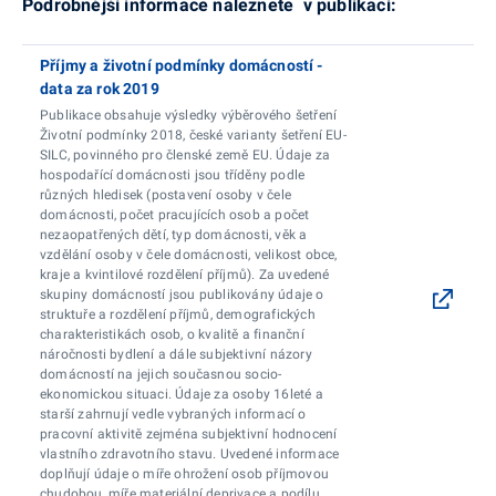
Podrobnější informace naleznete v publikaci:
Příjmy a životní podmínky domácností -
data za rok 2019
Publikace obsahuje výsledky výběrového šetření
Životní podmínky 2018, české varianty šetření EU-
SILC, povinného pro členské země EU. Údaje za
hospodařící domácnosti jsou tříděny podle
různých hledisek (postavení osoby v čele
domácnosti, počet pracujících osob a počet
nezaopatřených dětí, typ domácnosti, věk a
vzdělání osoby v čele domácnosti, velikost obce,
kraje a kvintilové rozdělení příjmů). Za uvedené
skupiny domácností jsou publikovány údaje o
struktuře a rozdělení příjmů, demografických
charakteristikách osob, o kvalitě a finanční
náročnosti bydlení a dále subjektivní názory
domácností na jejich současnou socio-
ekonomickou situaci. Údaje za osoby 16leté a
starší zahrnují vedle vybraných informací o
pracovní aktivitě zejména subjektivní hodnocení
vlastního zdravotního stavu. Uvedené informace
doplňují údaje o míře ohrožení osob příjmovou
chudobou, míře materiální deprivace a podílu