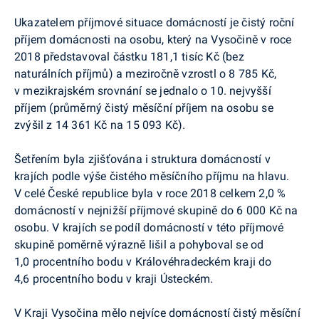
Ukazatelem příjmové situace domácností je čistý roční
příjem domácnosti na osobu, který na Vysočině v roce
2018 představoval částku 181,1 tisíc Kč (bez
naturálních příjmů) a meziročně vzrostl o 8 785 Kč,
v mezikrajském srovnání se jednalo o 10. nejvyšší
příjem (průměrný čistý měsíční příjem na osobu se
zvýšil z 14 361 Kč na 15 093 Kč).
Šetřením byla zjišťována i struktura domácností v
krajích podle výše čistého měsíčního příjmu na hlavu.
V celé České republice byla v roce 2018 celkem 2,0 %
domácností v nejnižší příjmové skupině do 6 000 Kč na
osobu. V krajích se podíl domácností v této příjmové
skupině poměrně výrazně lišil a pohyboval se od
1,0 procentního bodu v Královéhradeckém kraji do
4,6 procentního bodu v kraji Ústeckém.
V Kraji Vysočina mělo nejvíce domácností čistý měsíční