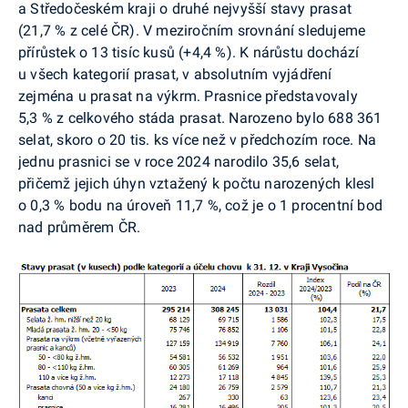
a Středočeském kraji o druhé nejvyšší stavy prasat
(21,7 % z celé ČR). V meziročním srovnání sledujeme
přírůstek o 13 tisíc kusů (+4,4 %). K nárůstu dochází
u všech kategorií prasat, v absolutním vyjádření
zejména u prasat na výkrm. Prasnice představovaly
5,3 % z celkového stáda prasat. Narozeno bylo 688 361
selat, skoro o 20 tis. ks více než v předchozím roce. Na
jednu prasnici se v roce 2024 narodilo 35,6 selat,
přičemž jejich úhyn vztažený k počtu narozených klesl
o 0,3 % bodu na úroveň 11,7 %, což je o 1 procentní bod
nad průměrem ČR.