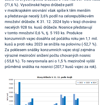
(71,6 %). Vysočinské hejno drůbeže patří
v mezikrajském srovnání však spíše k těm menším
a představuje necelý 3,6% podíl na celorepublikovém
množství drůbeže. K 31.
12. 2024 bylo v kraji chováno
necelých 928 tis. kusů drůbeže. Nosnice představují
v tomto množství 0,6 %, tj. 5 193 ks. Produkce
konzumních vajec dosáhla od počátku roku jen 1,1 mil.
kusů a proti roku 2023 se snížila na polovinu (-52,7 %).
Za poklesem snášky konzumních vajec stojí zejména
výrazné meziroční snížení počtu chovaných nosnic
(-55,8 %). To nevyrovnala ani o 1,5 % meziročně vyšší
průměrná snáška na nosnici (207,7 kusů vajec za rok).