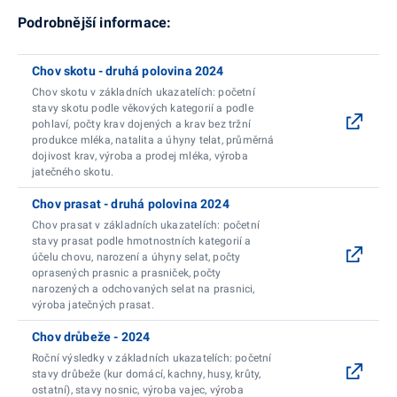
Podrobnější informace:
Chov skotu - druhá polovina 2024
Chov skotu v základních ukazatelích: početní
stavy skotu podle věkových kategorií a podle
pohlaví, počty krav dojených a krav bez tržní
produkce mléka, natalita a úhyny telat, průměrná
dojivost krav, výroba a prodej mléka, výroba
jatečného skotu.
Chov prasat - druhá polovina 2024
Chov prasat v základních ukazatelích: početní
stavy prasat podle hmotnostních kategorií a
účelu chovu, narození a úhyny selat, počty
oprasených prasnic a prasniček, počty
narozených a odchovaných selat na prasnici,
výroba jatečných prasat.
Chov drůbeže - 2024
Roční výsledky v základních ukazatelích: početní
stavy drůbeže (kur domácí, kachny, husy, krůty,
ostatní), stavy nosnic, výroba vajec, výroba