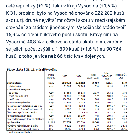
celé republiky (+2 %), tak i v Kraji Vysočina (+1,5 %).
K 31. prosinci bylo na Vysočině chováno 222 282 kusů
skotu, tj. druhé největší množství skotu v mezikrajském
srovnání za stádem jihočeským. Vysočinské stádo tvoří
15,9 % celorepublikového počtu skotu. Krávy činí na
Vysočině 40,8 % z celkového stáda skotu a meziročně
se jejich počet zvýšil o 1 399 kusů (+1,6 %) na 90 764
kusů, z toho je více než 66 tisíc krav dojených.