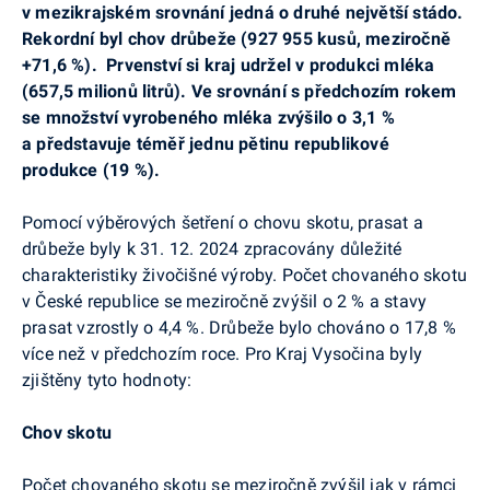
v mezikrajském srovnání jedná o druhé největší stádo.
Rekordní byl chov drůbeže (927 955 kusů, meziročně
+71,6 %). Prvenství si kraj udržel v produkci mléka
(657,5 milionů litrů). Ve srovnání s předchozím rokem
se množství vyrobeného mléka zvýšilo o 3,1 %
a představuje téměř jednu pětinu republikové
produkce (19 %).
Pomocí výběrových šetření o chovu skotu, prasat a
drůbeže byly k 31. 12. 2024 zpracovány důležité
charakteristiky živočišné výroby. Počet chovaného skotu
v České republice se meziročně zvýšil o 2 % a stavy
prasat vzrostly o 4,4 %. Drůbeže bylo chováno o 17,8 %
více než v předchozím roce. Pro Kraj Vysočina byly
zjištěny tyto hodnoty:
Chov skotu
Počet chovaného skotu se meziročně zvýšil jak v rámci