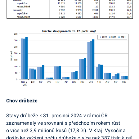
Chov drůbeže
Stavy drůbeže k 31. prosinci 2024 v rámci ČR
zaznamenaly ve srovnání s předchozím rokem růst
o více než 3,9 milionů kusů (17,8 %). V Kraji Vysočina
došlo ke zvýšení počtu drůbeže o více než 387 tisíc kusů