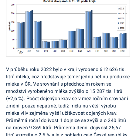
V průběhu roku 2022 bylo v kraji vyrobeno 612 626 tis.
litrů mléka, což představuje téměř jednu pětinu produkce
mléka v ČR. Ve srovnání s předchozím rokem se
množství vyrobeného mléka zvýšilo o 15 287 tis. litrů
(+2,6 %). Počet dojených krav se v meziročním srovnání
změnil pouze nepatrně, tudíž měla na větší výrobu
mléka vliv zejména vyšší užitkovost dojených krav.
Průměrná roční dojivost 1 dojnice se zvýšila o 240 litrů
na úroveň 9 369 litrů. Průměrná denní dojivost 25,67
litrů vzrostla o 2,6 % a je z pohledu celé České republiky