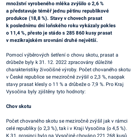
množství vyrobeného mléka zvýšilo o 2,6 %
a představuje téměř jednu pětinu republikové
produkce (18,8 %). Stavy v chovech prasat
k poslednímu dni loňského roku vykázaly pokles
o 11,4 %, přesto je stádo s 285 860 kusy prasat
v mezikrajském srovnání druhé největší.
Pomocí výběrových šetření o chovu skotu, prasat a
drůbeže byly k 31. 12. 2022 zpracovány důležité
charakteristiky živočišné výroby. Počet chovaného skotu
v České republice se meziročně zvýšil o 2,3 %, naopak
stavy prasat klesly o 11 % a drůbeže o 7,9 %. Pro Kraj
Vysočina byly zjištěny tyto hodnoty:
Chov skotu
Počet chovaného skotu se meziročně zvýšil jak v rámci
celé republiky (o 2,3 %), tak i v Kraji Vysočina (o 4,5 %).
K 31. prosinci bylo na Vysočině chováno 221 268 kusů