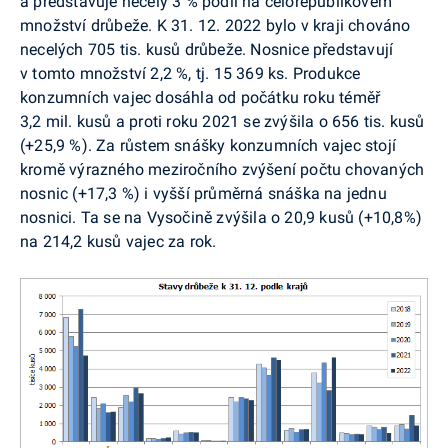
a představuje necelý 3 % podíl na celorepublikovém
množství drůbeže. K 31. 12. 2022 bylo v kraji chováno
necelých 705 tis. kusů drůbeže. Nosnice představují
v tomto množství 2,2 %, tj. 15 369 ks. Produkce
konzumních vajec dosáhla od počátku roku téměř
3,2 mil. kusů a proti roku 2021 se zvýšila o 656 tis. kusů
(+25,9 %). Za růstem snášky konzumních vajec stojí
kromě výrazného meziročního zvýšení počtu chovaných
nosnic (+17,3 %) i vyšší průměrná snáška na jednu
nosnici. Ta se na Vysočině zvýšila o 20,9 kusů (+10,8%)
na 214,2 kusů vajec za rok.