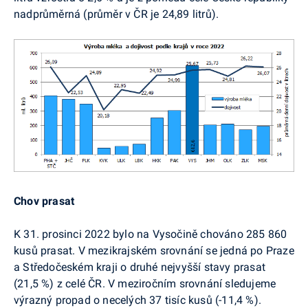
nadprůměrná (průměr v ČR je 24,89 litrů).
Chov prasat
K 31. prosinci 2022 bylo na Vysočině chováno 285 860
kusů prasat. V mezikrajském srovnání se jedná po Praze
a Středočeském kraji o druhé nejvyšší stavy prasat
(21,5 %) z celé ČR. V meziročním srovnání sledujeme
výrazný propad o necelých 37 tisíc kusů (-11,4 %).