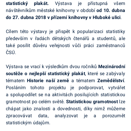
statistický plakát.
Výstava je přístupná všem
návštěvníkům městské knihovny v období
od 10. dubna
do 27. dubna 2018 v přízemí knihovny v Hluboké ulici
.
Cílem této výstavy je přispět k popularizaci statistiky
především v řadách dětských čtenářů a studentů, ale
také posílit důvěru veřejnosti vůči práci zaměstnanců
ČSÚ.
Výstava se vrací k výsledkům dvou ročníků
Mezinárodní
soutěže o nejlepší statistický plakát
, které se zabývaly
tématem
Historie naší země
a tématem
Zemědělství
.
Posláním tohoto projektu je podporovat, vytvářet
a spolupodílet se na aktivitách posilujících statistickou
gramotnost po celém světě.
Statistickou gramotnost
lze
chápat jako znalosti a dovednosti, díky nimž můžeme
zpracovávat data, analyzovat je a porozumět
statistickým údajům.