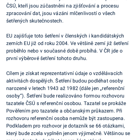
ČSÚ, kteří jsou zúčastněni na zjišťování a procesu
zpracování dat, jsou vázáni mlčenlivostí o všech
šetřených skutečnostech.
EU zajišťuje toto šetření v členských i kandidátských
zemích EU již od roku 2004. Ve většině zemí již šetření
proběhlo nebo v současné době probíhá. V ČR jde o
první výběrové šetření tohoto druhu.
Cílem je získat reprezentativní údaje o vzdělávacích
aktivitách dospělých. Šetření budou podléhat osoby
narozené v letech 1943 až 1982 (dále jen „referenční
osoby“). Šetření bude realizováno formou rozhovoru
tazatele ČSÚ s referenční osobou. Tazatel se prokáže
Pověřením pro tazatele a občanským průkazem. Při
rozhovoru referenční osoba nemůže být zastoupena.
Podkladem pro rozhovor je dotazník se 66 otázkami,
který bude zcela vyplněn jenom výjimečně. Většinou se