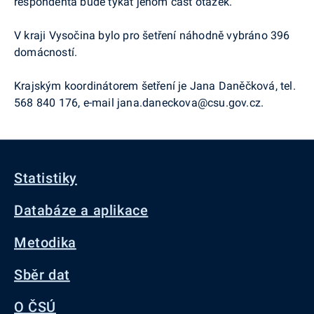
respondenta bude týkat jenom část otázek.
V kraji Vysočina bylo pro šetření náhodně vybráno 396
domácností.
Krajským koordinátorem šetření je Jana Daněčková, tel.
568 840 176, e-mail jana.daneckova@csu.gov.cz.
Statistiky
Databáze a aplikace
Metodika
Sběr dat
O ČSÚ