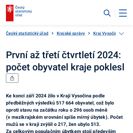
Český statistický úřad
Krajské správy
Kraj Vysočina
Ak
První až třetí čtvrtletí 2024:
počet obyvatel kraje poklesl
Ke konci září 2024 žilo v Kraji Vysočina podle
předběžných výsledků 517 664 obyvatel, což bylo
oproti stavu na začátku roku o 296 osob méně
(v mezikrajském srovnání spíše mírný úbytek). Počet
mužů se v kraji zvýšil o 217, žen ubylo 513.
Za celkovým populačním úbytkem stojí především