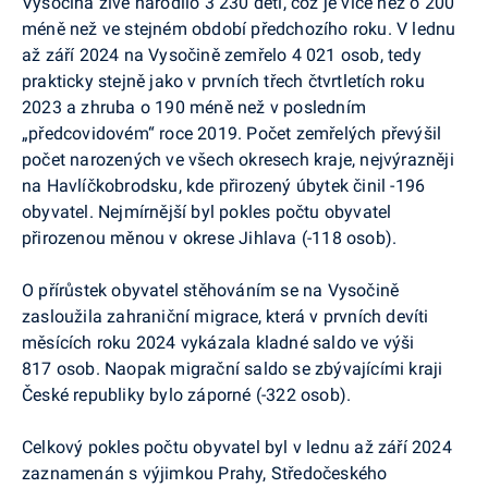
Vysočina živě narodilo 3 230 dětí, což je více než o 200
méně než ve stejném období předchozího roku. V lednu
až září 2024 na Vysočině zemřelo 4 021 osob, tedy
prakticky stejně jako v prvních třech čtvrtletích roku
2023 a zhruba o 190 méně než v posledním
„předcovidovém“ roce 2019. Počet zemřelých převýšil
počet narozených ve všech okresech kraje, nejvýrazněji
na Havlíčkobrodsku, kde přirozený úbytek činil -196
obyvatel. Nejmírnější byl pokles počtu obyvatel
přirozenou měnou v okrese Jihlava (-118 osob).
O přírůstek obyvatel stěhováním se na Vysočině
zasloužila zahraniční migrace, která v prvních devíti
měsících roku 2024 vykázala kladné saldo ve výši
817 osob. Naopak migrační saldo se zbývajícími kraji
České republiky bylo záporné (-322 osob).
Celkový pokles počtu obyvatel byl v lednu až září 2024
zaznamenán s výjimkou Prahy, Středočeského