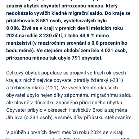
značný úbytek obyvatel přirozenou měnou, který
nedokázalo vyvážit kladné migrační saldo. Do kraje se
přistěhovalo 8 581 osob, vystěhovalých bylo
8 086. Živě se v kraji v prvních devíti měsících roku
2024 narodilo 3 230 dětí, z toho 43,8 % mimo
manželství (v meziročním srovnání o 0,8 procentního
bodu méně). Ve stejném období zemřelo 4 021 osob,
přirozenou měnou tak ubylo 791 obyvatel.
Celkový úbytek populace se projevil ve třech okresech
kraje, z nichž nejvíce obyvatel ztratily žďárský (-231)
a třebíčský okres (-221). Ve všech těchto okresech
obyvatel ubylo nejen díky zápornému migračnímu saldu,
ale hlavně v důsledku značného přirozeného úbytku.
Obyvatel přibylo v okresech Havlíčkův Brod a zejména
Jihlava (o 231 osob), vesměs díky přírůstku stěhováním.
V průběhu prvních devíti měsíců roku 2024 se v Kraji