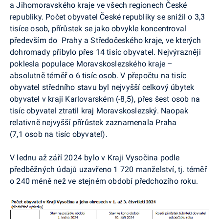
a Jihomoravského kraje ve všech regionech České
republiky. Počet obyvatel České republiky se snížil o 3,3
tisíce osob, přírůstek se jako obvykle koncentroval
především do Prahy a Středočeského kraje, ve kterých
dohromady přibylo přes 14 tisíc obyvatel. Nejvýrazněji
poklesla populace Moravskoslezského kraje –
absolutně téměř o 6 tisíc osob. V přepočtu na tisíc
obyvatel středního stavu byl nejvyšší celkový úbytek
obyvatel v kraji Karlovarském (-8,5), přes šest osob na
tisíc obyvatel ztratil kraj Moravskoslezský. Naopak
relativně nejvyšší přírůstek zaznamenala Praha
(7,1 osob na tisíc obyvatel).
V lednu až září 2024 bylo v Kraji Vysočina podle
předběžných údajů uzavřeno 1 720 manželství, tj. téměř
o 240 méně než ve stejném období předchozího roku.