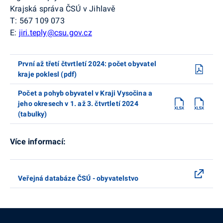
Krajská správa ČSÚ v Jihlavě
T: 567 109 073
E:
jiri.teply@csu.gov.cz
První až třetí čtvrtletí 2024: počet obyvatel
kraje poklesl (pdf)
Počet a pohyb obyvatel v Kraji Vysočina a
jeho okresech v 1. až 3. čtvrtletí 2024
(tabulky)
Více informací:
Veřejná databáze ČSÚ - obyvatelstvo