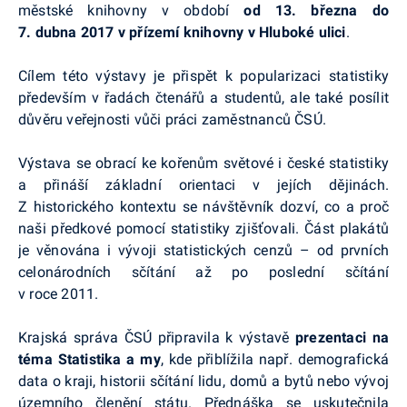
městské knihovny v období
od 13. března do
7. dubna 2017 v přízemí knihovny v Hluboké ulici
.
Cílem této výstavy je přispět k popularizaci statistiky
především v řadách čtenářů a studentů, ale také posílit
důvěru veřejnosti vůči práci zaměstnanců ČSÚ.
Výstava se obrací ke kořenům světové i české statistiky
a přináší základní orientaci v jejích dějinách.
Z historického kontextu se návštěvník dozví, co a proč
naši předkové pomocí statistiky zjišťovali. Část plakátů
je věnována i vývoji statistických cenzů – od prvních
celonárodních sčítání až po poslední sčítání
v roce 2011.
Krajská správa ČSÚ připravila k výstavě
prezentaci na
téma Statistika a my
, kde přiblížila např. demografická
data o kraji, historii sčítání lidu, domů a bytů nebo vývoj
územního členění státu. Přednáška se uskutečnila