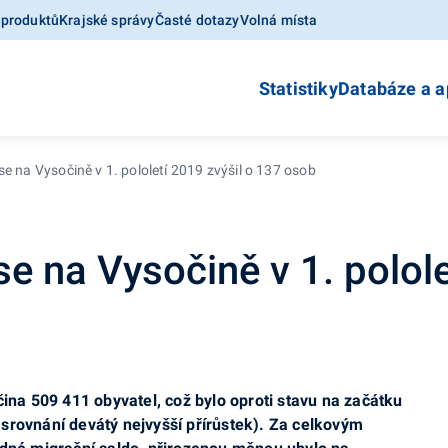
 produktů
Krajské správy
Časté dotazy
Volná místa
Statistiky
Databáze a a
se na Vysočině v 1. pololetí 2019 zvýšil o 137 osob
e na Vysočině v 1. polole
čina 509 411 obyvatel, což bylo oproti stavu na začátku
srovnání devátý nejvyšší přírůstek). Za celkovým