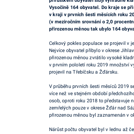
přírůstkem obyvatel stojí výhradně kl
Vysočině 164 obyvatel. Do kraje se při
v kraji v prvních šesti měsících roku 
(v meziročním srovnání o 2,0 procentn
přirozenou měnou tak ubylo 164 obyva
Celkový pokles populace se projevil v j
Nejvíce obyvatel přibylo v okrese Jihla
přirozenou měnou zvrátilo vysoké kladn
v prvním pololetí roku 2019 množství v
projevil na Třebíčsku a Žďársku.
V průběhu prvních šesti měsíců 2019 se 
více než ve stejném období předchozíh
osob, oproti roku 2018 to představuje 
zemřelých pouze v okrese Žďár nad Sáz
přirozenou měnou byl zaznamenán v okr
Nárůst počtu obyvatel byl v lednu až č