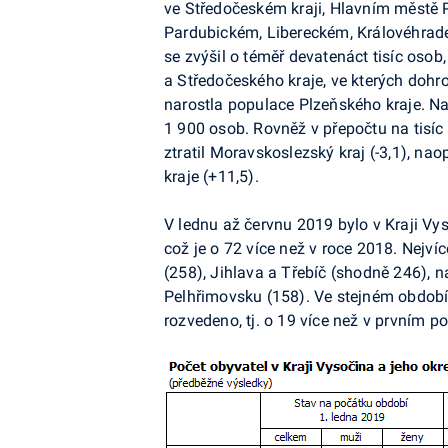
ve Středočeském kraji, Hlavním městě
Pardubickém, Libereckém, Královéhrade
se zvýšil o téměř devatenáct tisíc oso
a Středočeského kraje, ve kterých dohro
narostla populace Plzeňského kraje. N
1 900 osob. Rovněž v přepočtu na tisíc 
ztratil Moravskoslezský kraj (-3,1), na
kraje (+11,5).
V lednu až červnu 2019 bylo v Kraji V
což je o 72 více než v roce 2018. Nejv
(258), Jihlava a Třebíč (shodně 246),
Pelhřimovsku (158). Ve stejném obdob
rozvedeno, tj. o 19 více než v prvním po