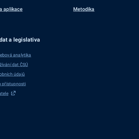
a aplikace
Metodika
at a legislativa
ebová analytika
žívání dat ČSÚ
obních údajů
o přístupnosti
atele