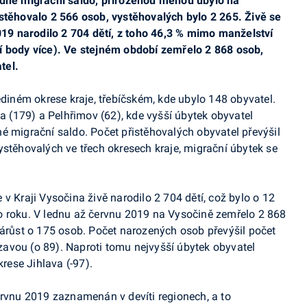
adné migrační saldo, přirozenou měnou ubylo na
stěhovalo 2 566 osob, vystěhovalých bylo 2 265. Živě se
2019 narodilo 2 704 dětí, z toho 46,3 % mimo manželství
í body více). Ve stejném období zemřelo 2 868 osob,
tel.
ediném okrese kraje, třebíčském, kde ubylo 148 obyvatel.
va (179) a Pelhřimov (62), kde vyšší úbytek obyvatel
é migrační saldo. Počet přistěhovalých obyvatel převýšil
ystěhovalých ve třech okresech kraje, migrační úbytek se
v Kraji Vysočina živě narodilo 2 704 dětí, což bylo o 12
o roku. V lednu až červnu 2019 na Vysočině zemřelo 2 868
nárůst o 175 osob. Počet narozených osob převýšil počet
avou (o 89). Naproti tomu nejvyšší úbytek obyvatel
ese Jihlava (-97).
ervnu 2019 zaznamenán v devíti regionech, a to