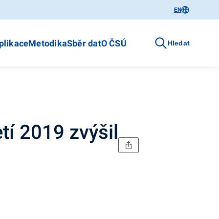
EN
plikace
Metodika
Sběr dat
O ČSÚ
Hledat
tí 2019 zvýšil