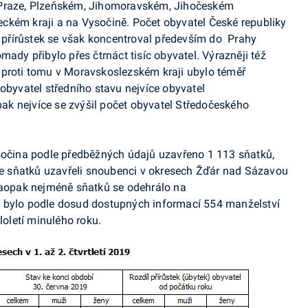
 Praze, Plzeňském, Jihomoravském, Jihočeském
ckém kraji a na Vysočině. Počet obyvatel České republiky
b, přírůstek se však koncentroval především do Prahy
mady přibylo přes čtrnáct tisíc obyvatel. Výrazněji též
aproti tomu v Moravskoslezském kraji ubylo téměř
obyvatel středního stavu nejvíce obyvatel
opak nejvíce se zvýšil počet obyvatel Středočeského
ysočina podle předběžných údajů uzavřeno 1 113 sňatků,
íce sňatků uzavřeli snoubenci v okresech Žďár nad Sázavou
 naopak nejméně sňatků se odehrálo na
í bylo podle dosud dostupných informací 554 manželství
loletí minulého roku.