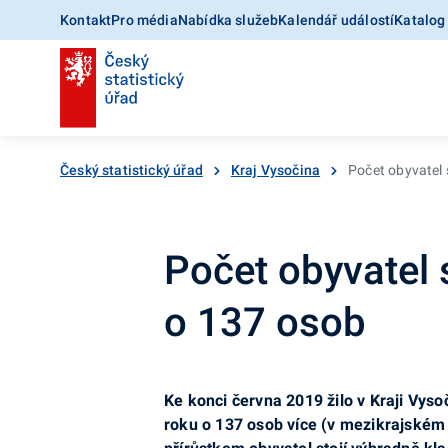
Kontakt
Pro média
Nabídka služeb
Kalendář událostí
Katalog
Český statistický úřad
Kraj Vysočina
Počet obyvatel 
Počet obyvatel s
o 137 osob
Ke konci června 2019
žilo
v Kraji Vyso
roku o 137 osob více (v mezikrajském 