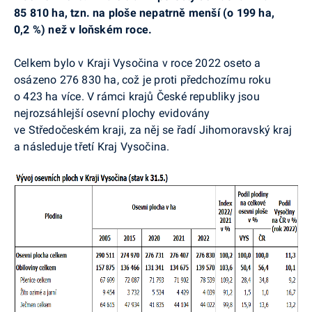
85 810 ha, tzn. na ploše nepatrně menší (o 199 ha,
0,2 %) než v loňském roce.
Celkem bylo v Kraji Vysočina v roce 2022 oseto a
osázeno 276 830 ha, což je proti předchozímu roku
o 423 ha více. V rámci krajů České republiky jsou
nejrozsáhlejší osevní plochy evidovány
ve Středočeském kraji, za něj se řadí Jihomoravský kraj
a následuje třetí Kraj Vysočina.