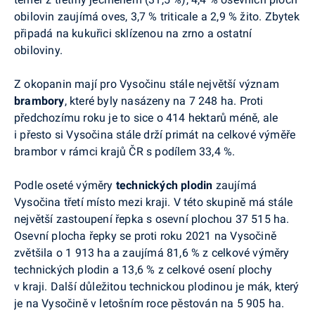
obilovin zaujímá oves, 3,7 % triticale a 2,9 % žito. Zbytek
připadá na kukuřici sklízenou na zrno a ostatní
obiloviny.
Z okopanin mají pro Vysočinu stále největší význam
brambory
, které byly nasázeny na 7 248 ha. Proti
předchozímu roku je to sice o 414 hektarů méně, ale
i přesto si Vysočina stále drží primát na celkové výměře
brambor v rámci krajů ČR s podílem 33,4 %.
Podle oseté výměry
technických plodin
zaujímá
Vysočina třetí místo mezi kraji. V této skupině má stále
největší zastoupení řepka s osevní plochou 37 515 ha.
Osevní plocha řepky se proti roku 2021 na Vysočině
zvětšila o 1 913 ha a zaujímá 81,6 % z celkové výměry
technických plodin a 13,6 % z celkové osení plochy
v kraji. Další důležitou technickou plodinou je mák, který
je na Vysočině v letošním roce pěstován na 5 905 ha.