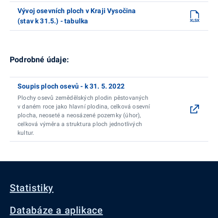
Vývoj osevních ploch v Kraji Vysočina
(stav k 31.5.) - tabulka
Podrobné údaje:
Soupis ploch osevů - k 31. 5. 2022
Plochy osevů zemědělských plodin pěstovaných
v daném roce jako hlavní plodina, celková osevní
plocha, neoseté a neosázené pozemky (úhor),
celková výměra a struktura ploch jednotlivých
kultur.
Statistiky
Databáze a aplikace