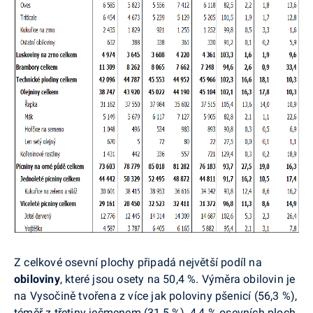
Z celkové osevní plochy připadá největší podíl na
obiloviny
, které jsou osety na 50,4 %. Výměra obilovin je
na Vysočině tvořena z více jak poloviny pšenicí (56,3 %),
téměř z třetiny ječmenem (31,5 %), 4,4 % osevních ploch