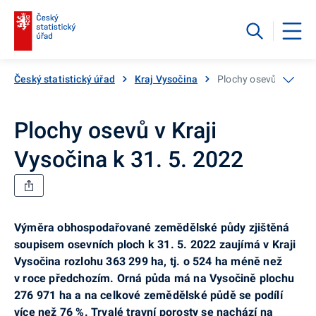
Český statistický úřad
Kraj Vysočina
Plochy osevů v Kraji 
Plochy osevů v Kraji
Vysočina k 31. 5. 2022
Výměra obhospodařované zemědělské půdy zjištěná
soupisem osevních ploch k 31. 5. 2022 zaujímá v Kraji
Vysočina rozlohu 363 299 ha, tj. o 524 ha méně než
v roce předchozím. Orná půda má na Vysočině plochu
276 971 ha a na celkové zemědělské půdě se podílí
více než 76 %. Trvalé travní porosty se nachází na