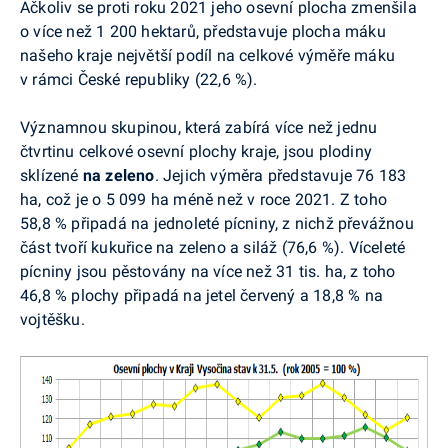
Ačkoliv se proti roku 2021 jeho osevní plocha zmenšila
o více než 1 200 hektarů, představuje plocha máku
našeho kraje největší podíl na celkové výměře máku
v rámci České republiky (22,6 %).
Významnou skupinou, která zabírá více než jednu
čtvrtinu celkové osevní plochy kraje, jsou plodiny
sklízené
na zeleno
. Jejich výměra představuje 76 183
ha, což je o 5 099 ha méně než v roce 2021. Z toho
58,8 % připadá na jednoleté pícniny, z nichž převážnou
část tvoří kukuřice na zeleno a siláž (76,6 %). Víceleté
pícniny jsou pěstovány na více než 31 tis. ha, z toho
46,8 % plochy připadá na jetel červený a 18,8 % na
vojtěšku.