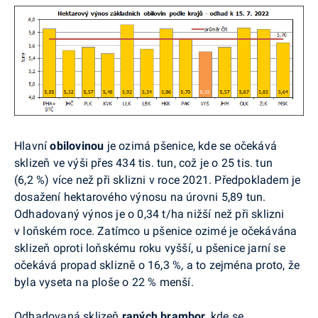
Hlavní
obilovinou
je ozimá pšenice, kde se očekává
sklizeň ve výši přes 434 tis. tun, což je o 25 tis. tun
(6,2 %) více než při sklizni v roce 2021. Předpokladem je
dosažení hektarového výnosu na úrovni 5,89 tun.
Odhadovaný výnos je o 0,34 t/ha nižší než při sklizni
v loňském roce. Zatímco u pšenice ozimé je očekávána
sklizeň oproti loňskému roku vyšší, u pšenice jarní se
očekává propad sklizně o 16,3 %, a to zejména proto, že
byla vyseta na ploše o 22 % menší.
Odhadovaná sklizeň
raných brambor
, kde se