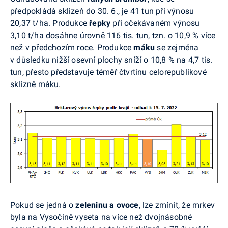
předpokládá sklizeň do 30. 6., je 41 tun při výnosu
20,37 t/ha. Produkce
řepky
při očekávaném výnosu
3,10 t/ha dosáhne úrovně 116 tis. tun, tzn. o 10,9 % více
než v předchozím roce. Produkce
máku
se zejména
v důsledku nižší osevní plochy sníží o 10,8 % na 4,7 tis.
tun, přesto představuje téměř čtvrtinu celorepublikové
sklizně máku.
Pokud se jedná o
zeleninu a ovoce
, lze zmínit, že mrkev
byla na Vysočině vyseta na více než dvojnásobné