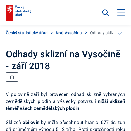
Český statistický úřad
Kraj Vysočina
Odhady sklizní na Vys
Odhady sklizní na Vysočině
- září 2018
V polovině září byl proveden odhad sklizně vybraných
zemědělských plodin a výsledky potvrzují
nižší sklizeň
téměř všech zemědělských plodin
.
Sklizeň
obilovin
by měla přesáhnout hranici 677 tis. tun
při průměrném výnosu 5,12 t/ha. Proti skutečnosti roku