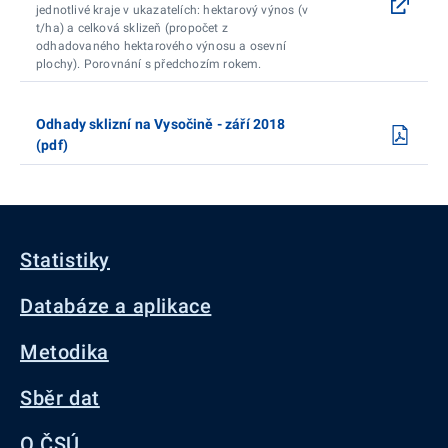
jednotlivé kraje v ukazatelích: hektarový výnos (v
t/ha) a celková sklizeň (propočet z
odhadovaného hektarového výnosu a osevní
plochy). Porovnání s předchozím rokem.
Odhady sklizní na Vysočině - září 2018
(pdf)
Statistiky
Databáze a aplikace
Metodika
Sběr dat
O ČSÚ