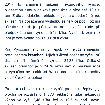
2017 to znamená snížení hektarového výnosu
o desetinu tuny a celkové produkce o více než 18 tis.
tun. Z dlouhodobého pohledu se jedná o podprůměrnou
sklizeň. Na dosaženém výsledku se nejvíce podílí ozimá
pšenice, která je pěstována na největší ploše při
předpokládaném výnosu 5,49 t/ha. Vyšší sklizeň než
loni je očekávána pouze u žita a ovsa.
Kraj Vysočina je v rámci republiky nejvýznamnějším
producentem
brambor
. Jejich sklizeň dosáhne výše 190
tis. tun při průměrném výnosu 24,23 t/ha. Celková
sklizeň brambor je o 24 % nižší než v loňském roce
a Vysočina se podílí 34 % na produkci této komodity
v celé České republice.
Proti předchozímu roku je vyšší produkce
řepky
, její
plocha se rozšířila o 1 873 hektarů a také hektarový
výnos ve výši 3,46 t/ha byl o 19,5 % nad úrovní