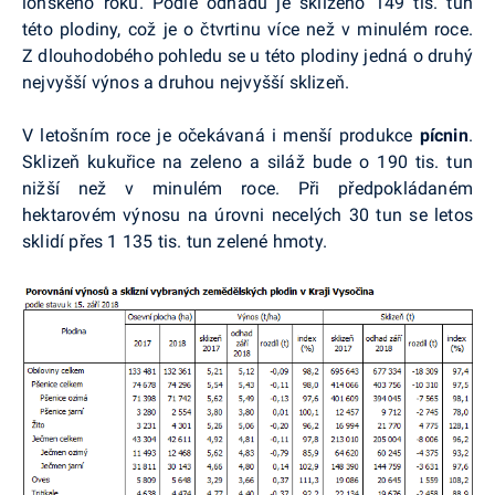
loňského roku. Podle odhadů je sklizeno 149 tis. tun
této plodiny, což je o čtvrtinu více než v minulém roce.
Z dlouhodobého pohledu se u této plodiny jedná o druhý
nejvyšší výnos a druhou nejvyšší sklizeň.
V letošním roce je očekávaná i menší produkce
pícnin
.
Sklizeň kukuřice na zeleno a siláž bude o 190 tis. tun
nižší než v minulém roce. Při předpokládaném
hektarovém výnosu na úrovni necelých 30 tun se letos
sklidí přes 1 135 tis. tun zelené hmoty.