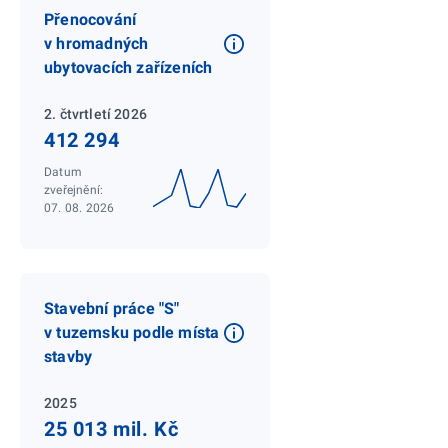
Přenocování
v hromadných
ubytovacích zařízeních
2. čtvrtletí 2026
412 294
Datum
zveřejnění:
07. 08. 2026
Stavební práce "S"
v tuzemsku podle místa
stavby
2025
25 013 mil. Kč