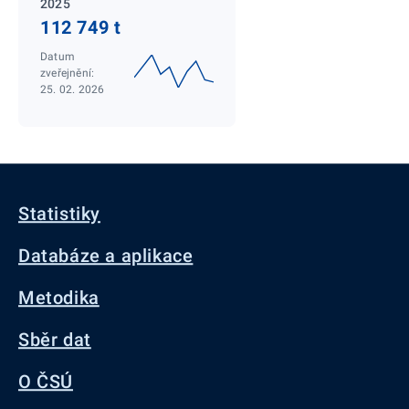
2025
112 749 t
Datum
zveřejnění:
25. 02. 2026
Statistiky
Databáze a aplikace
Metodika
Sběr dat
O ČSÚ