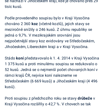
se nachází v Jihočeském kraji, kde je chováno přes 29
tisíc kusů.
Podle provedeného soupisu bylo v Kraji Vysočina
chováno 2 360
koz
(včetně kozlů), jejich stavy se
meziročně snížily o 246 kusů. Z úhrnu republiky se
jedná o 9,7%. V mezikrajském srovnání jsou
nejpočetnější stavy koz evidovány ve Středočeském,
Jihočeském, Libereckém kraji a v Kraji Vysočina.
Stádo
koní
představovalo k 1. 4. 2014 v Kraji Vysočina
1 375 kusů a proti minulému soupisu se redukovalo o
52 kusů. Jedná se o nejmenší počet chovaných koní v
rámci krajů ČR, nejvíce koní nalezneme ve
Středočeském (6 669 kusů) a Jihočeském kraji (4 496
kusů).
Proti soupisu z předchozího roku se stavy
drůbeže
v
Kraji Vysočina rozšířily o 42,7 %. V chovech se tak