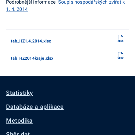
Podrobnější informace:
Soupis hospodářských zvířat k
1. 4. 2014
tab_HZ1.4.2014.xlsx
tab_HZ2014kraje.xlsx
Statistiky
Databáze a aplikace
Metodika
Sběr dat