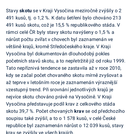
Stavy
skotu
se v Kraji Vysočina meziročně zvýšily o 2
491 kusů, tj. o 1,2 %. K datu šetření bylo chováno 213
491 kusů skotu, což je 15,5 % republikového stáda. V
rámci celé ČR byly stavy skotu navýšeny o 1,5 % a
nárůst počtu zvířat v chovech byl zaznamenán ve
většině krajů, kromě Středočeského kraje. V Kraji
Vysočina byl dokumentován dlouhodobý pokles
početních stavů skotu, a to nepřetržitě již od roku 1999.
Tato nepříznivá tendence se zastavila až v roce 2010,
kdy se začal počet chovaného skotu mírně zvyšovat a
až teprve v letošním roce je zaznamenán výraznější
vzestupný trend. Při srovnání jednotlivých krajů je
nejvíce skotu chováno právě na Vysočině. V Kraji
Vysočina představuje podíl krav z celkového stáda
skotu 39,7 %. Počet chovaných
krav
se od předchozího
soupisu také zvýšil, a to o 1 578 kusů, v celé České
republice byl zaznamenán nárůst o 12 039 kusů, stavy
krav se zvýšily ve všech krajích.