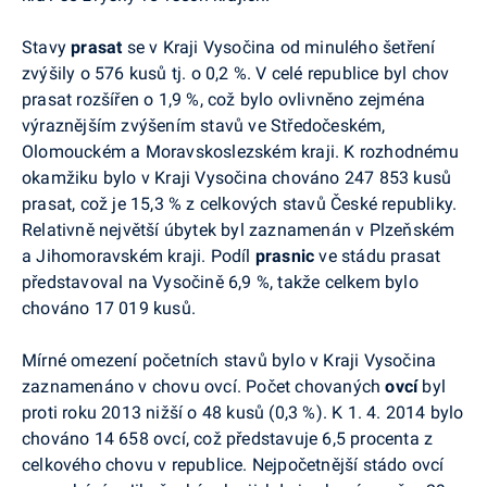
Stavy
prasat
se v Kraji Vysočina od minulého šetření
zvýšily o 576 kusů tj. o 0,2 %. V celé republice byl chov
prasat rozšířen o 1,9 %, což bylo ovlivněno zejména
výraznějším zvýšením stavů ve Středočeském,
Olomouckém a Moravskoslezském kraji. K rozhodnému
okamžiku bylo v Kraji Vysočina chováno 247 853 kusů
prasat, což je 15,3 % z celkových stavů České republiky.
Relativně největší úbytek byl zaznamenán v Plzeňském
a Jihomoravském kraji. Podíl
prasnic
ve stádu prasat
představoval na Vysočině 6,9 %, takže celkem bylo
chováno 17 019 kusů.
Mírné omezení početních stavů bylo v Kraji Vysočina
zaznamenáno v chovu ovcí. Počet chovaných
ovcí
byl
proti roku 2013 nižší o 48 kusů (0,3 %). K 1. 4. 2014 bylo
chováno 14 658 ovcí, což představuje 6,5 procenta z
celkového chovu v republice. Nejpočetnější stádo ovcí