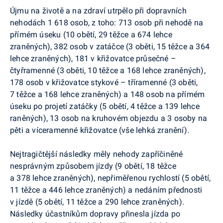
Újmu na životě a na zdraví utrpělo při dopravních
nehodách 1 618 osob, z toho: 713 osob při nehodě na
přímém úseku (10 obětí, 29 těžce a 674 lehce
zraněných), 382 osob v zatáčce (3 oběti, 15 těžce a 364
lehce zraněných), 181 v křižovatce průsečné –
čtyřramenné (3 oběti, 10 těžce a 168 lehce zraněných),
178 osob v křižovatce stykové – tříramenné (3 oběti,
7 těžce a 168 lehce zraněných) a 148 osob na přímém
úseku po projetí zatáčky (5 obětí, 4 těžce a 139 lehce
raněných), 13 osob na kruhovém objezdu a 3 osoby na
pěti a víceramenné křižovatce (vše lehká zranění).
Nejtragičtější následky měly nehody zapříčiněné
nesprávným způsobem jízdy (9 obětí, 18 těžce
a 378 lehce zraněných), nepřiměřenou rychlostí (5 obětí,
11 těžce a 446 lehce zraněných) a nedáním přednosti
v jízdě (5 obětí, 11 těžce a 290 lehce zraněných).
Následky účastníkům dopravy přinesla jízda po