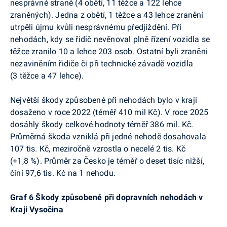
nesprávné straně (4 obětí, 11 těžce a 122 lehce
zraněných). Jedna z obětí, 1 těžce a 43 lehce zranění
utrpěli újmu kvůli nesprávnému předjíždění. Při
nehodách, kdy se řidič nevěnoval plně řízení vozidla se
těžce zranilo 10 a lehce 203 osob. Ostatní byli zraněni
nezaviněním řidiče či při technické závadě vozidla
(3 těžce a 47 lehce).
Největší škody způsobené při nehodách bylo v kraji
dosaženo v roce 2022 (téměř 410 mil Kč). V roce 2025
dosáhly škody celkové hodnoty téměř 386 mil. Kč.
Průměrná škoda vzniklá při jedné nehodě dosahovala
107 tis. Kč, meziročně vzrostla o necelé 2 tis. Kč
(+1,8 %). Průměr za Česko je téměř o deset tisíc nižší,
činí 97,6 tis. Kč na 1 nehodu.
Graf 6 Škody způsobené při dopravních nehodách v
Kraji Vysočina