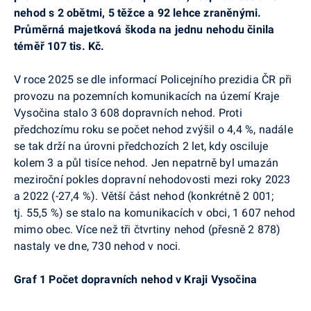
nehod s 2 obětmi, 5 těžce a 92 lehce zraněnými.
Průměrná majetková škoda na jednu nehodu činila
téměř 107 tis. Kč.
V roce 2025 se dle informací Policejního prezidia ČR při
provozu na pozemních komunikacích na území Kraje
Vysočina stalo 3 608 dopravních nehod. Proti
předchozímu roku se počet nehod zvýšil o 4,4 %, nadále
se tak drží na úrovni předchozích 2 let, kdy osciluje
kolem 3 a půl tisíce nehod. Jen nepatrně byl umazán
meziroční pokles dopravní nehodovosti mezi roky 2023
a 2022 (-27,4 %). Větší část nehod (konkrétně 2 001;
tj. 55,5 %) se stalo na komunikacích v obci, 1 607 nehod
mimo obec. Více než tři čtvrtiny nehod (přesně 2 878)
nastaly ve dne, 730 nehod v noci.
Graf 1 Počet dopravních nehod v Kraji Vysočina