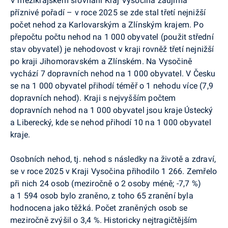
V mezikrajském srovnání Kraj Vysočina zaujímá
příznivé pořadí – v roce 2025 se zde stal třetí nejnižší
počet nehod za Karlovarským a Zlínským krajem. Po
přepočtu počtu nehod na 1 000 obyvatel (použit střední
stav obyvatel) je nehodovost v kraji rovněž třetí nejnižší
po kraji Jihomoravském a Zlínském. Na Vysočině
vychází 7 dopravních nehod na 1 000 obyvatel. V Česku
se na 1 000 obyvatel přihodí téměř o 1 nehodu více (7,9
dopravních nehod). Kraji s nejvyšším počtem
dopravních nehod na 1 000 obyvatel jsou kraje Ústecký
a Liberecký, kde se nehod přihodí 10 na 1 000 obyvatel
kraje.
Osobních nehod, tj. nehod s následky na životě a zdraví,
se v roce 2025 v Kraji Vysočina přihodilo 1 266. Zemřelo
při nich 24 osob (meziročně o 2 osoby méně; -7,7 %)
a 1 594 osob bylo zraněno, z toho 65 zranění byla
hodnocena jako těžká. Počet zraněných osob se
meziročně zvýšil o 3,4 %. Historicky nejtragičtějším