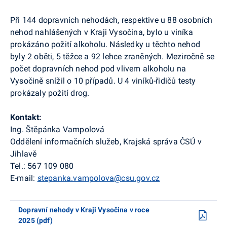
Při 144 dopravních nehodách, respektive u 88 osobních
nehod nahlášených v Kraji Vysočina, bylo u viníka
prokázáno požití alkoholu. Následky u těchto nehod
byly 2 oběti, 5 těžce a 92 lehce zraněných. Meziročně se
počet dopravních nehod pod vlivem alkoholu na
Vysočině snížil o 10 případů. U 4 viníků-řidičů testy
prokázaly požití drog.
Kontakt:
Ing. Štěpánka Vampolová
Oddělení informačních služeb, Krajská správa ČSÚ v
Jihlavě
Tel.: 567 109 080
E-mail:
stepanka.vampolova@csu.gov.cz
Dopravní nehody v Kraji Vysočina v roce
2025 (pdf)