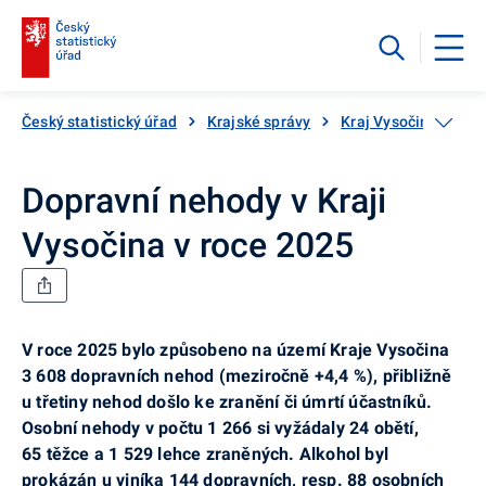
Český statistický úřad
Krajské správy
Kraj Vysočina
Ak
Dopravní nehody v Kraji
Vysočina v roce 2025
V roce 2025 bylo způsobeno na území Kraje Vysočina
3 608 dopravních nehod (meziročně +4,4 %), přibližně
u třetiny nehod došlo ke zranění či úmrtí účastníků.
Osobní nehody v počtu 1 266 si vyžádaly 24 obětí,
65 těžce a 1 529 lehce zraněných. Alkohol byl
prokázán u viníka 144 dopravních, resp. 88 osobních