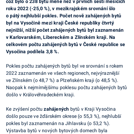
což bylo o 238 bytů méně než v prvních šesti měsících
roku 2022 (-25,0 %), v mezikrajském srovnání šlo
o pátý nejhlubší pokles. Počet nově zahájených bytů
byl na Vysočině mezi kraji České republiky čtvrtý
nejnižší, nižší počet zahájených bytů byl zaznamenán
v Karlovarském, Libereckém a Zlínském kraji. Na
celkovém počtu zahájených bytů v České republice se
Vysočina podílela 3,8 %.
Pokles počtu zahájených bytů byl ve srovnání s rokem
2022 zaznamenán ve všech regionech, nejvýraznější
ve Zlínském (o 48,7 %) a Plzeňském kraji (o 48,5 %).
Naopak k nejmírnějšímu poklesu počtu zahájených bytů
došlo v Královéhradeckém kraji.
Ke zvýšení počtu
zahájených
bytů v Kraji Vysočina
došlo pouze ve žďárském okrese (o 55,3 %), nejhlubší
pokles byl zaznamenán na Jihlavsku (o 53,2 %).
Výstavba bytů v nových bytových domech byla