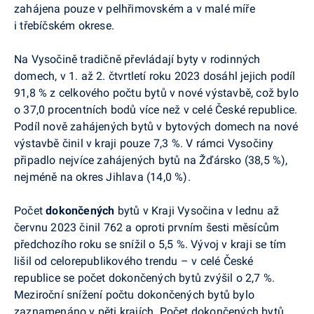
zahájena pouze v pelhřimovském a v malé míře
i třebíčském okrese.
Na Vysočině tradičně převládají byty v rodinných
domech, v 1. až 2. čtvrtletí roku 2023 dosáhl jejich podíl
91,8 % z celkového počtu bytů v nové výstavbě, což bylo
o 37,0 procentních bodů více než v celé České republice.
Podíl nově zahájených bytů v bytových domech na nové
výstavbě činil v kraji pouze 7,3 %. V rámci Vysočiny
připadlo nejvíce zahájených bytů na Žďársko (38,5 %),
nejméně na okres Jihlava (14,0 %).
Počet
dokončených
bytů v Kraji Vysočina v lednu až
červnu 2023 činil 762 a oproti prvním šesti měsícům
předchozího roku se snížil o 5,5 %. Vývoj v kraji se tím
lišil od celorepublikového trendu – v celé České
republice se počet dokončených bytů zvýšil o 2,7 %.
Meziroční snížení počtu dokončených bytů bylo
zaznamenáno v pěti krajích. Počet dokončených bytů