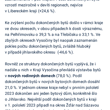
vzrostl meziročně v devíti regionech, nejvíce
v Libereckém kraji (+24,6 %).
Ke zvýšení počtu dokončených bytů došlo v rámci kraje
ve dvou okresech, v obou případech k dosti výraznému,
na Pelhřimovsku o 39,3 % a na Třebíčsku o 33,1 %. Ve
zbylých okresech Vysočiny byl naopak zaznamenán
pokles počtu dokončených bytů, zvláště hluboký
v případě jihlavského okresu (-46,6 %).
Rovněž ze struktury dokončených bytů vyplývá, že i
nadále u nich v Kraji Vysočina převládá výstavba bytů
v
nových
rodinných domech
(78,0 %). Podíl
dokončených bytů v nových bytových domech dosáhl
21,0 %. V jednom okrese kraje nebyl v prvním pololetí
2023 dokončen ani jeden bytový dům, konkrétně šlo
o Jihlavsko. Největší podíl dokončených bytů v kraji
v 1. pololetí 2023 připadl na okres Žďár nad Sázavou