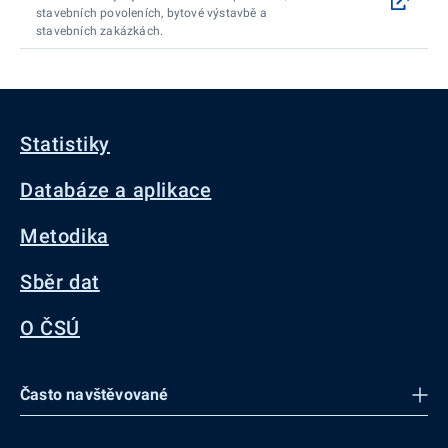
stavebních povoleních, bytové výstavbě a
stavebních zakázkách.
Statistiky
Databáze a aplikace
Metodika
Sběr dat
O ČSÚ
Často navštěvované