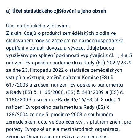
a)
Účel statistického zjišťování a jeho obsah
Účel statistického zjišťování:
Získání údajů o produkci zemědělských plodin ve
sledovaném roce se zřetelem na národohospodářská
opatření v oblasti dovozu a vývozu.
Údaje budou
využívány pro splnění povinnosti vyplývající z čl. 1, 4 a 5
nařízení Evropského parlamentu a Rady (EU) 2022/2379
ze dne 23. listopadu 2022 o statistice zemědělských
vstupů a výstupů, změně nařízení Komise (ES) č.
617/2008 a zrušení nařízení Evropského parlamentu
a Rady (ES) č. 1165/2008, (ES) č. 543/2009 a (ES) č.
1185/2009 a směrnice Rady 96/16/ES, čl. 3 odst. 1
nařízení Evropského parlamentu a Rady (ES) č.
138/2004 ze dne 5. prosince 2003 o souhrnném
zemědělském účtu ve Společenství, v platném znění, pro
potřeby Evropské unie a mezinárodních organizací,
zejména Organizace pro výživu a zemědělství,