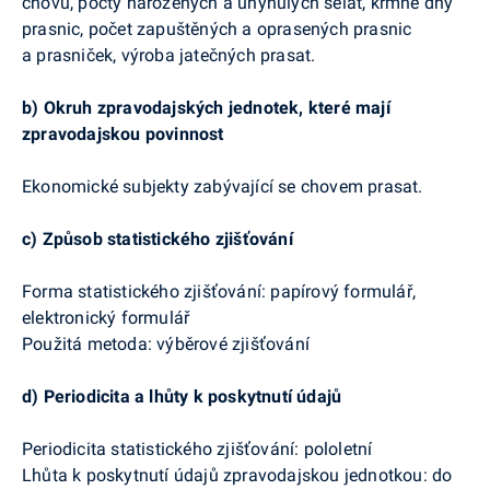
chovu, počty narozených a uhynulých selat, krmné dny
prasnic, počet zapuštěných a
oprasených
prasnic
a prasniček, výroba jatečných prasat.
b)
Okruh zpravodajských jednotek, které mají
zpravodajskou povinnost
Ekonomické subjekty zabývající se chovem prasat.
c)
Způsob statistického zjišťování
Forma statistického zjišťování:
papírový formulář,
elektronický formulář
Použitá metoda:
výběrové zjišťování
d)
Periodicita a lhůty k poskytnutí údajů
Periodicita statistického zjišťování: pololetní
Lhůta k poskytnutí údajů zpravodajskou jednotkou
:
do