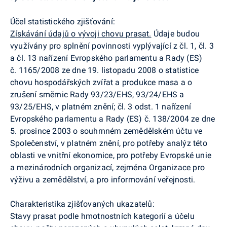
Účel statistického zjišťování:
Získávání údajů o vývoji chovu prasat.
Údaje budou
využívány pro splnění povinnosti vyplývající z čl. 1, čl. 3
a čl. 13 nařízení Evropského parlamentu a Rady (ES)
č. 1165/2008 ze dne 19. listopadu 2008 o statistice
chovu hospodářských zvířat a produkce masa a o
zrušení směrnic Rady 93/23/EHS, 93/24/EHS a
93/25/EHS, v platném znění
;
čl. 3 odst. 1 nařízení
Evropského parlamentu a Rady (ES) č. 138/2004 ze dne
5. prosince 2003 o souhrnném zemědělském účtu ve
Společenství, v platném znění, pro potřeby analýz této
oblasti ve vnitřní ekonomice, pro potřeby Evropské unie
a mezinárodních organizací, zejména Organizace pro
výživu a zemědělství, a pro informování veřejnosti.
Charakteristika zjišťovaných ukazatelů:
Stavy prasat podle hmotnostních kategorií a účelu