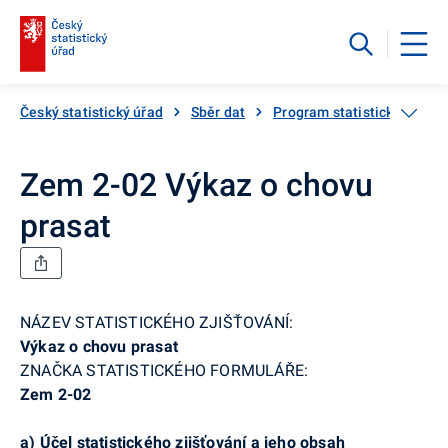
Český statistický úřad
Sběr dat
Program statistických zjiš
Zem 2-02 Výkaz o chovu
prasat
NÁZEV STATISTICKÉHO ZJIŠŤOVÁNÍ:
Výkaz o chovu prasat
ZNAČKA STATISTICKÉHO FORMULÁŘE:
Zem 2-02
a)
Účel statistického zjišťování a jeho obsah