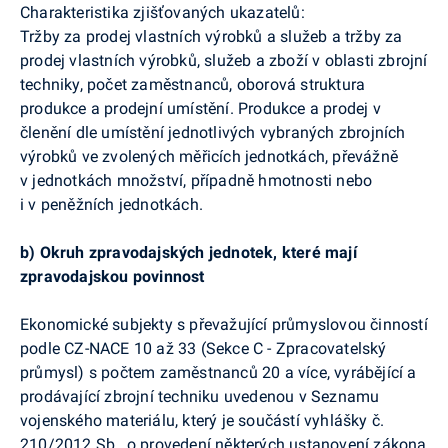
Charakteristika zjišťovaných ukazatelů:
Tržby za prodej vlastních výrobků a služeb a tržby za
prodej vlastních výrobků, služeb a zboží v oblasti zbrojní
techniky, počet zaměstnanců, oborová struktura
produkce a prodejní umístění. Produkce a prodej v
členění dle umístění jednotlivých vybraných zbrojních
výrobků ve zvolených měřicích jednotkách, převážně
v jednotkách množství, případně hmotnosti nebo
i v peněžních jednotkách.
b)
Okruh zpravodajských jednotek, které mají
zpravodajskou povinnost
Ekonomické subjekty s převažující průmyslovou činností
podle CZ-
NACE
10 až 33 (Sekce C - Zpracovatelský
průmysl) s počtem zaměstnanců 20 a více, vyrábějící a
prodávající zbrojní techniku uvedenou v Seznamu
vojenského materiálu, který je součástí vyhlášky č.
210/2012 Sb., o provedení některých ustanovení zákona