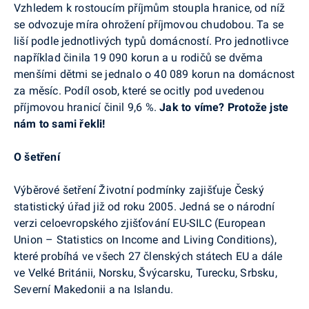
Vzhledem k rostoucím příjmům stoupla hranice, od níž
se odvozuje míra ohrožení příjmovou chudobou. Ta se
liší podle jednotlivých typů domácností. Pro jednotlivce
například činila 19 090 korun a u rodičů se dvěma
menšími dětmi se jednalo o 40 089 korun na domácnost
za měsíc. Podíl osob, které se ocitly pod uvedenou
příjmovou hranicí činil 9,6 %.
Jak to víme? Protože jste
nám to sami řekli!
O šetření
Výběrové šetření Životní podmínky zajišťuje Český
statistický úřad již od roku 2005. Jedná se o národní
verzi celoevropského zjišťování EU-SILC (European
Union – Statistics on Income and Living Conditions),
které probíhá ve všech 27 členských státech EU a dále
ve Velké Británii, Norsku, Švýcarsku, Turecku, Srbsku,
Severní Makedonii a na Islandu.