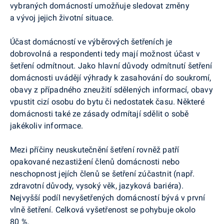
vybraných domácností umožňuje sledovat změny
a vývoj jejich životní situace.
Účast domácností ve výběrových šetřeních je
dobrovolná a respondenti tedy mají možnost účast v
šetření odmítnout. Jako hlavní důvody odmítnutí šetření
domácnosti uvádějí výhrady k zasahování do soukromí,
obavy z případného zneužití sdělených informací, obavy
vpustit cizí osobu do bytu či nedostatek času. Některé
domácnosti také ze zásady odmítají sdělit o sobě
jakékoliv informace.
Mezi příčiny neuskutečnění šetření rovněž patří
opakované nezastižení členů domácnosti nebo
neschopnost jejích členů se šetření zúčastnit (např.
zdravotní důvody, vysoký věk, jazyková bariéra).
Nejvyšší podíl nevyšetřených domácností bývá v první
vlně šetření. Celková vyšetřenost se pohybuje okolo
80 %.