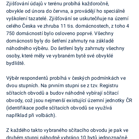
Zjišťování údajů v terénu probíhá každoročně,
obvykle od února do června, a provádějí ho speciálně
vyškolení tazatelé. Zjišťování se uskutečňuje na území
celého Česka ve zhruba 11 tis. domácnostech, z toho 4
750 domácností bylo osloveno poprvé. Všechny
domácnosti byly do šetření zahrnuty na základě
náhodného výběru. Do šetření byly zahrnuty všechny
osoby, které měly ve vybraném bytě své obvyklé
bydliště.
Výběr respondentů probíhá v českých podmínkách ve
dvou stupních. Na prvním stupni se z tzv. Registru
sčítacích obvodů a budov náhodně vybírají sčítací
obvody, což jsou nejmenší existující územní jednotky ČR
(identifikace podle sčítacích obvodů se využívá
například při volbách).
Z každého takto vybraného sčítacího obvodu je pak ve
druhém stupni náhodně vybráno 10 bytů jednoznačně