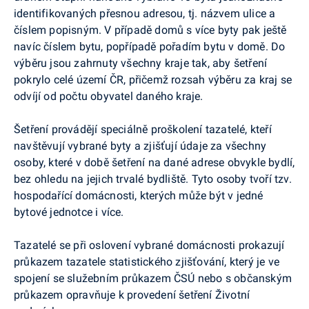
identifikovaných přesnou adresou, tj. názvem ulice a
číslem popisným. V případě domů s více byty pak ještě
navíc číslem bytu, popřípadě pořadím bytu v domě. Do
výběru jsou zahrnuty všechny kraje tak, aby šetření
pokrylo celé území ČR, přičemž rozsah výběru za kraj se
odvíjí od počtu obyvatel daného kraje.
Šetření provádějí speciálně proškolení tazatelé, kteří
navštěvují vybrané byty a zjišťují údaje za všechny
osoby, které v době šetření na dané adrese obvykle bydlí,
bez ohledu na jejich trvalé bydliště. Tyto osoby tvoří tzv.
hospodařící domácnosti, kterých může být v jedné
bytové jednotce i více.
Tazatelé se při oslovení vybrané domácnosti prokazují
průkazem tazatele statistického zjišťování, který je ve
spojení se služebním průkazem ČSÚ nebo s občanským
průkazem opravňuje k provedení šetření Životní