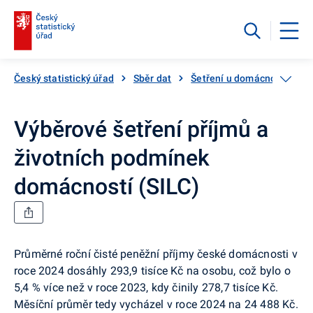
Český statistický úřad
Sběr dat
Šetření u domácností
V
Výběrové šetření příjmů a
životních podmínek
domácností (SILC)
Průměrné roční čisté peněžní příjmy české domácnosti v
roce 2024 dosáhly 293,9 tisíce Kč na osobu, což bylo o
5,4 % více než v roce 2023, kdy činily 278,7 tisíce Kč.
Měsíční průměr tedy vycházel v roce 2024 na 24 488 Kč.