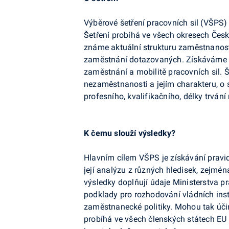
Výběrové šetření pracovních sil (VŠPS)
Šetření probíhá ve všech okresech Čes
známe aktuální strukturu zaměstnanosti
zaměstnání dotazovaných. Získáváme t
zaměstnání a mobilitě pracovních sil. 
nezaměstnanosti a jejím charakteru, o 
profesního, kvalifikačního, délky trván
K čemu slouží výsledky?
Hlavním cílem VŠPS je získávání pravid
její analýzu z různých hledisek, zejmé
výsledky doplňují údaje Ministerstva prá
podklady pro rozhodování vládních ins
zaměstnanecké politiky. Mohou tak úči
probíhá ve všech členských státech EU