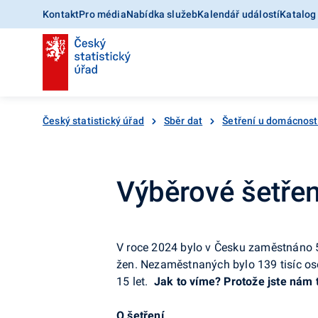
Kontakt
Pro média
Nabídka služeb
Kalendář událostí
Katalog
Český statistický úřad
Sběr dat
Šetření u domácnost
Výběrové šetřen
V roce 2024 bylo v Česku zaměstnáno 5
žen. Nezaměstnaných bylo 139 tisíc os
15 let.
Jak to víme? Protože jste nám t
O šetření