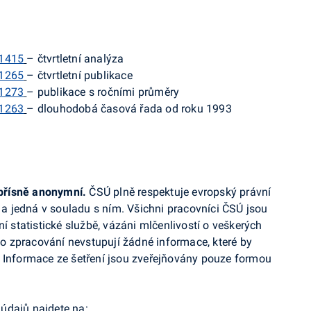
41415
– čtvrtletní analýza
41265
– čtvrtletní publikace
41273
– publikace s ročními průměry
41263
– dlouhodobá časová řada od roku 1993
u přísně anonymní.
ČSÚ plně respektuje evropský právní
 jedná v souladu s ním. Všichni pracovníci ČSÚ jsou
ní statistické službě, vázáni mlčenlivostí o veškerých
 zpracování nevstupují žádné informace, které by
. Informace ze šetření jsou zveřejňovány pouze formou
údajů najdete na: