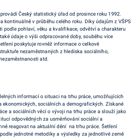
 provádí Český statistický úřad od prosince roku 1992.
ka kontinuálně v průběhu celého roku. Díky údajům z VŠPS
 podle pohlaví, věku a kvalifikace, odvětví a charakteru
aké údaje o výši odpracované doby, souběhu více
Šetření poskytuje rovněž informace o celkové
struktuře nezaměstnaných z hlediska sociálního,
í nezaměstnanosti atd.
elných informací o situaci na trhu práce, umožňujících
na ekonomických, sociálních a demografických. Získané
ce a sociálních věcí o vývoji na trhu práce a slouží jako
titucí odpovědných za usměrňování sociální a
nně reagovat na aktuální dění
na trhu práce.
Šetření
 podle jednotné metodiky a výsledky za jednotlivé země