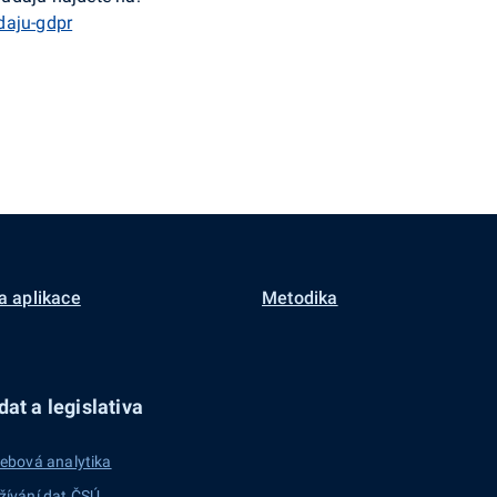
daju-gdpr
a aplikace
Metodika
at a legislativa
ebová analytika
žívání dat ČSÚ