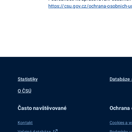
https://csu.gov.cz/ochrana-osobnich-u
Statistiky
Databáze 
O ČSÚ
Často navštěvované
Ochrana d
Kontakt
Cookies a w
Veřejná databáze
Podmínky u