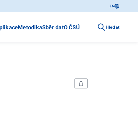
EN
plikace
Metodika
Sběr dat
O ČSÚ
Hledat