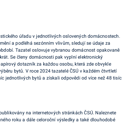
tistického úřadu v jednotlivých oslovených domácnostech.
e mění a podléhá sezónním vlivům, sledují se údaje za
období. Tazatel oslovuje vybranou domácnost opakovaně
krát. Se členy domácnosti pak vyplní elektronický
papírový dotazník za každou osobu, která zde obvykle
běru bytů. V roce 2024 tazatelé ČSÚ v každém čtvrtletí
íc jednotlivých bytů a získali odpovědi od více než 48 tisíc
 publikovány na internetových stránkách ČSÚ. Naleznete
vaného roku a dále celoroční výsledky a také dlouhodobé