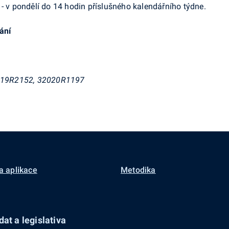
 - v pondělí do 14 hodin příslušného kalendářního týdne.
vání
019R2152, 32020R1197
a aplikace
Metodika
at a legislativa