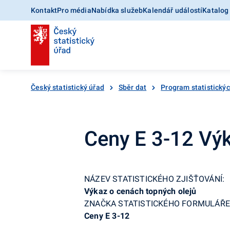
Kontakt
Pro média
Nabídka služeb
Kalendář událostí
Katalog
Český statistický úřad
Sběr dat
Program statistickýc
Ceny E 3-12 Výk
NÁZEV STATISTICKÉHO ZJIŠŤOVÁNÍ:
Výkaz o cenách topných olejů
ZNAČKA STATISTICKÉHO FORMULÁŘE
Ceny E 3-12