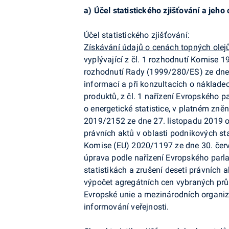
a)
Účel statistického zjišťování a jeho
Účel statistického zjišťování:
Získávání údajů o cenách topných olej
vyplývající z čl. 1 rozhodnutí Komise 
rozhodnutí Rady (1999/280/ES) ze dne 
informací a při konzultacích o náklad
produktů, z čl. 1 nařízení Evropského 
o energetické statistice, v platném zně
2019/2152 ze dne 27. listopadu 2019 o
právních aktů v oblasti podnikových stat
Komise (EU) 2020/1197 ze dne 30. červ
úprava podle nařízení Evropského par
statistikách a zrušení deseti právních a
výpočet agregátních cen vybraných prů
Evropské unie a mezinárodních organiz
informování veřejnosti.