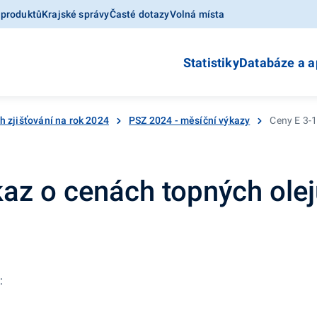
 produktů
Krajské správy
Časté dotazy
Volná místa
Statistiky
Databáze a a
h zjišťování na rok 2024
PSZ 2024 - měsíční výkazy
Ceny E 3-1
az o cenách topných ole
: