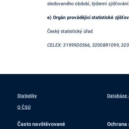
sledovaného období, týdenní zjišťování
e)
Orgán provádějící statistické zjišťo
Český statistický úřad
CELEX: 31999D0566, 32008R1099, 32
Statistiky
Databáze 
O ČSÚ
Často navštěvované
Ochrana d