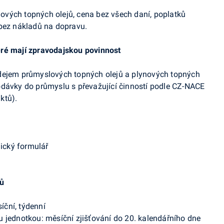
:
vých topných olejů, cena bez všech daní, poplatků
 bez nákladů na dopravu.
eré mají zpravodajskou povinnost
odejem průmyslových topných olejů a plynových topných
odávky do průmyslu s převažující činností podle CZ-NACE
ktů).
nický formulář
jů
síční, týdenní
 jednotkou: měsíční zjišťování do 20. kalendářního dne