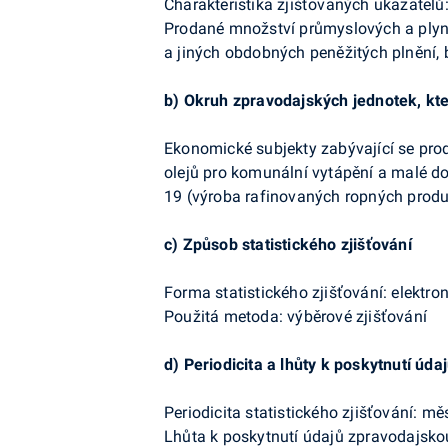
Charakteristika zjišťovaných ukazatelů
Prodané množství průmyslových a plyno
a jiných obdobných peněžitých plnění,
b)
Okruh zpravodajských jednotek, kt
Ekonomické subjekty zabývající se pr
olejů pro komunální vytápění a malé d
19 (výroba rafinovaných ropných produ
c)
Způsob statistického zjišťování
Forma statistického zjišťování: elektro
Použitá metoda: výběrové zjišťování
d)
Periodicita a lhůty k poskytnutí úda
Periodicita statistického zjišťování: mě
Lhůta k poskytnutí údajů zpravodajskou