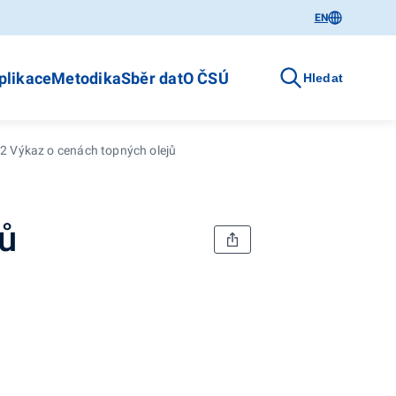
EN
plikace
Metodika
Sběr dat
O ČSÚ
Hledat
2 Výkaz o cenách topných olejů
jů