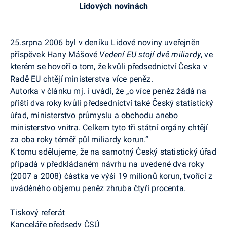
Lidových novinách
25.srpna 2006 byl v deníku Lidové noviny uveřejněn
příspěvek Hany Mášové
Vedení EU stojí dvě miliardy
, ve
kterém se hovoří o tom, že kvůli předsednictví Česka v
Radě EU chtějí ministerstva více peněz.
Autorka v článku mj. i uvádí, že „o více peněz žádá na
příští dva roky kvůli předsednictví také Český statistický
úřad, ministerstvo průmyslu a obchodu anebo
ministerstvo vnitra. Celkem tyto tři státní orgány chtějí
za oba roky téměř půl miliardy korun.“
K tomu sdělujeme, že na samotný Český statistický úřad
připadá v předkládaném návrhu na uvedené dva roky
(2007 a 2008) částka ve výši 19 milionů korun, tvořící z
uváděného objemu peněz zhruba čtyři procenta.
Tiskový referát
Kanceláře předsedy ČSÚ