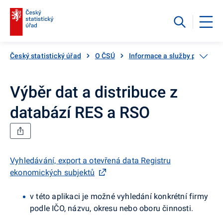
Český statistický úřad
O ČSÚ
Informace a služby pro veřej
Výběr dat a distribuce z
databází RES a RSO
Vyhledávání, export a otevřená data Registru
ekonomických subjektů
v této aplikaci je možné vyhledání konkrétní firmy
podle IČO, názvu, okresu nebo oboru činnosti.