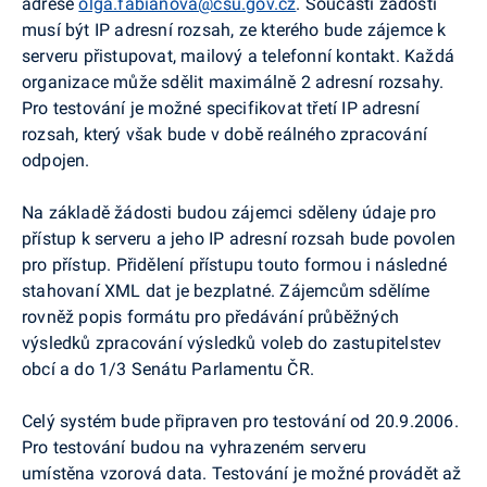
adrese
olga.fabianova@csu.gov.cz
. Součástí žádosti
musí být IP adresní rozsah, ze kterého bude zájemce k
serveru přistupovat, mailový a telefonní kontakt. Každá
organizace může sdělit maximálně 2 adresní rozsahy.
Pro testování je možné specifikovat třetí IP adresní
rozsah, který však bude v době reálného zpracování
odpojen.
Na základě žádosti budou zájemci sděleny údaje pro
přístup k serveru a jeho IP adresní rozsah bude povolen
pro přístup. Přidělení přístupu touto formou i následné
stahovaní XML dat je bezplatné. Zájemcům sdělíme
rovněž popis formátu pro předávání průběžných
výsledků zpracování výsledků voleb do zastupitelstev
obcí a do 1/3 Senátu Parlamentu ČR.
Celý systém bude připraven pro testování od 20.9.2006.
Pro testování budou na vyhrazeném serveru
umístěna vzorová data. Testování je možné provádět až