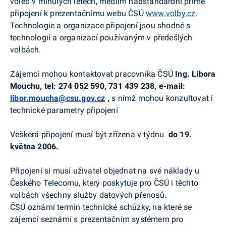
voleb v minulých letech, médiím nadstandardní přímé
připojení k prezentačnímu webu ČSÚ
www.volby.cz
.
Technologie a organizace připojení jsou shodné s
technologií a organizací používaným v předešlých
volbách.
Zájemci mohou kontaktovat pracovníka ČSÚ
Ing. Libora
Mouchu, tel: 274 052 590, 731 439 238, e-mail:
libor.moucha@csu.gov.cz
,
s nímž mohou konzultovat i
technické parametry připojení
Veškerá připojení musí být zřízena v týdnu
do 19.
května 2006.
Připojení si musí uživatel objednat na své náklady u
Českého Telecomu, který poskytuje pro ČSÚ i těchto
volbách všechny služby datových přenosů.
ČSÚ oznámí termín technické schůzky, na které se
zájemci seznámí s prezentačním systémem pro