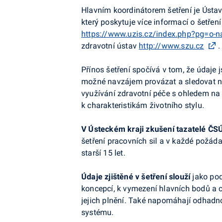
Hlavním koordinátorem šetření je Ústav
který poskytuje více informací o šetření
https://www.uzis.cz/index.php?pg=o-na
zdravotní ústav
http://www.szu.cz
.
Přínos šetření spočívá v tom, že údaje
možné navzájem provázat a sledovat na
využívání zdravotní péče s ohledem na 
k charakteristikám životního stylu.
V Ústeckém kraji zkušení tazatelé ČSÚ
šetření pracovních sil a v každé požád
starší 15 let.
Údaje zjištěné v šetření slouží
jako pod
koncepcí, k vymezení hlavních bodů a 
jejich plnění. Také napomáhají odhadn
systému.