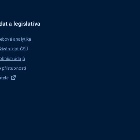
at a legislativa
ebová analytika
žívání dat ČSÚ
obních údajů
o přístupnosti
atele