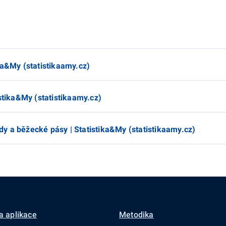
ka&My (statistikaamy.cz)
stika&My (statistikaamy.cz)
y a běžecké pásy | Statistika&My (statistikaamy.cz)
a aplikace
Metodika