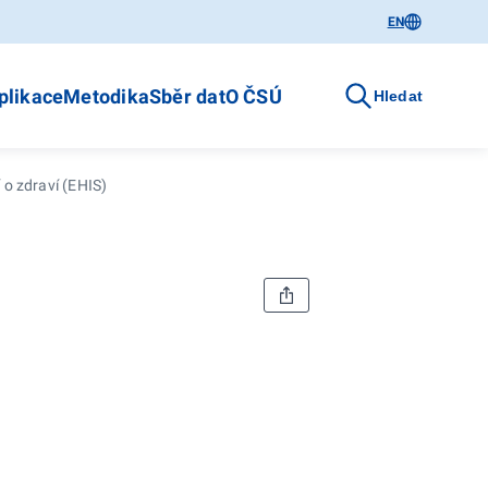
EN
plikace
Metodika
Sběr dat
O ČSÚ
Hledat
 o zdraví (EHIS)