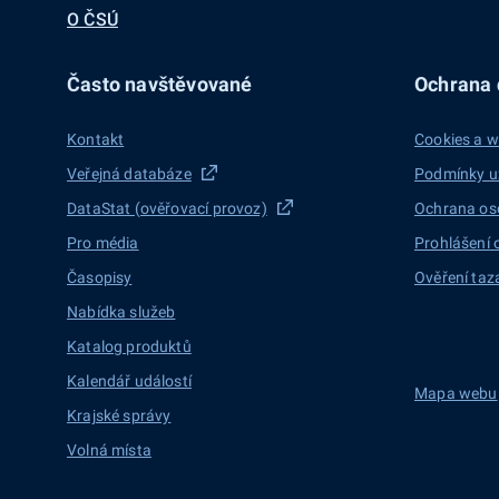
O ČSÚ
Často navštěvované
Ochrana d
Kontakt
Cookies a w
Veřejná databáze
Podmínky u
DataStat (ověřovací provoz)
Ochrana os
Pro média
Prohlášení 
Časopisy
Ověření taz
Nabídka služeb
Katalog produktů
Kalendář událostí
Mapa webu
Krajské správy
Volná místa