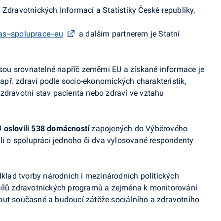
 Zdravotnických Informací a Statistiky České republiky,
s--spoluprace--eu
a dalším partnerem je Statní
 jsou srovnatelné napříč zeměmi EU a získané informace je
př. zdraví podle socio-ekonomických charakteristik,
zdravotní stav pacienta nebo zdraví ve vztahu
 oslovili 538 domácností
zapojených do Výběrového
ali o spolupráci jednoho či dva vylosované respondenty
klad tvorby národních i mezinárodních politických
cílů zdravotnických programů a zejména k monitorování
out současné a budoucí zátěže sociálního a zdravotního