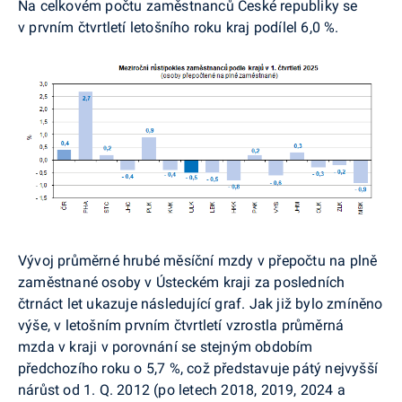
Na celkovém počtu zaměstnanců České republiky se
v prvním čtvrtletí letošního roku kraj podílel 6,0 %.
Vývoj průměrné hrubé měsíční mzdy v přepočtu na plně
zaměstnané osoby v Ústeckém kraji za posledních
čtrnáct let ukazuje následující graf. Jak již bylo zmíněno
výše, v letošním prvním čtvrtletí vzrostla průměrná
mzda v kraji v porovnání se stejným obdobím
předchozího roku o 5,7 %, což představuje pátý nejvyšší
nárůst od 1. Q. 2012 (po letech 2018, 2019, 2024 a