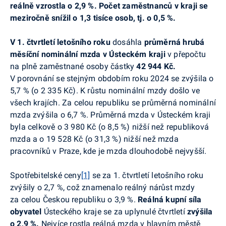
reálně vzrostla o 2,9 %. Počet zaměstnanců v kraji se
meziročně snížil o 1,3 tisíce osob, tj. o 0,5 %.
V 1. čtvrtletí letošního roku
dosáhla
průměrná hrubá
měsíční nominální mzda
v Ústeckém kraji
v přepočtu
na plně zaměstnané osoby částky
42 944 Kč.
V porovnání se stejným obdobím roku 2024 se zvýšila o
5,7 % (o 2 335 Kč). K růstu nominální mzdy došlo ve
všech krajích. Za celou republiku se průměrná nominální
mzda zvýšila o 6,7 %. Průměrná mzda v Ústeckém kraji
byla celkově o 3 980 Kč (o 8,5 %) nižší než republiková
mzda a
o 19 528 Kč (o 31,3 %) nižší
než
mzda
pracovníků v Praze, kde je mzda dlouhodobě nejvyšší.
Spotřebitelské ceny
[1]
se za 1. čtvrtletí letošního roku
zvýšily o 2,7 %, což znamenalo reálný nárůst mzdy
za celou Českou republiku o 3,9 %.
Reálná kupní síla
obyvatel
Ústeckého kraje se za uplynulé čtvrtletí
zvýšila
o 2,9 %.
Nejvíce rostla reálná mzda v hlavním městě