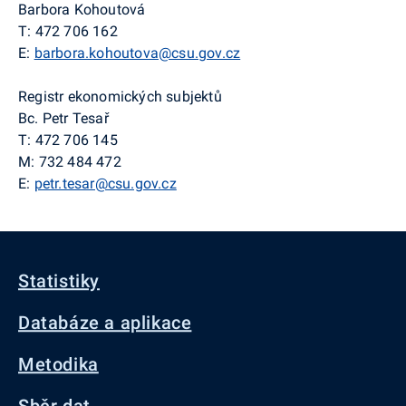
Barbora Kohoutová
T: 472 706 162
E:
barbora.kohoutova@csu.gov.cz
Registr ekonomických subjektů
Bc. Petr Tesař
T: 472 706 145
M: 732 484 472
E:
petr.tesar@csu.gov.cz
Statistiky
Databáze a aplikace
Metodika