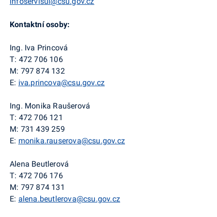
infoservisul@csu.gov.cz
Kontaktní osoby:
Ing. Iva Princová
T: 472 706 106
M: 797 874 132
E:
iva.princova@csu.gov.cz
Ing. Monika Raušerová
T: 472 706 121
M: 731 439 259
E:
monika.rauserova@csu.gov.cz
Alena Beutlerová
T: 472 706 176
M: 797 874 131
E:
alena.beutlerova@csu.gov.cz