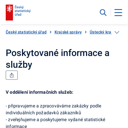
Český statistický úřad
Krajské správy
Ústecký kraj
Pos
Poskytované informace a
služby
V oddělení informačních služeb:
- připravujeme a zpracováváme zakázky podle
individuálních požadavků zákazníků
- zveřejňujeme a poskytujeme vydané statistické
informace