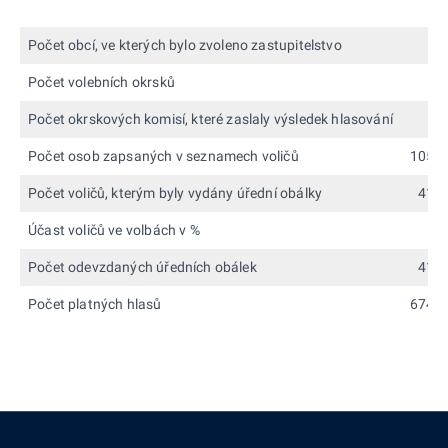
Počet obcí, ve kterých bylo zvoleno zastupitelstvo
Počet volebních okrsků
1
Počet okrskových komisí, které zaslaly výsledek hlasování
1
Počet osob zapsaných v seznamech voličů
105 5
Počet voličů, kterým byly vydány úřední obálky
41 9
Účast voličů ve volbách v %
3
Počet odevzdaných úředních obálek
41 8
Počet platných hlasů
674 4