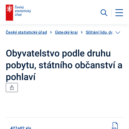
Český statistický úřad
Ústecký kraj
Sčítání lidu, domů a by
Obyvatelstvo podle druhu
pobytu, státního občanství a
pohlaví
427a02.xls